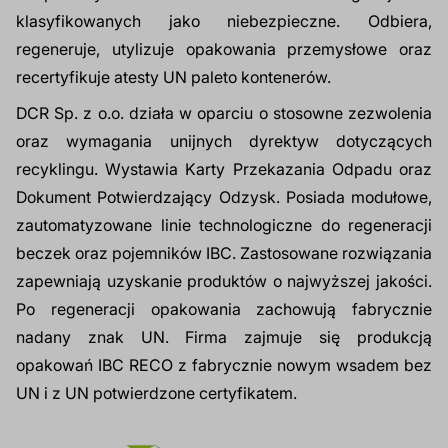
klasyfikowanych jako niebezpieczne. Odbiera,
Dodatki do żywności
Bazy mydlane
regeneruje, utylizuje opakowania przemysłowe oraz
recertyfikuje atesty UN paleto kontenerów.
Surowce paszowe i rolnicze
Sładniki aktywne nawilżające
DCR Sp. z o.o. działa w oparciu o stosowne zezwolenia
oraz wymagania unijnych dyrektyw dotyczących
recyklingu. Wystawia Karty Przekazania Odpadu oraz
Dokument Potwierdzający Odzysk.
Posiada modułowe,
zautomatyzowane linie technologiczne do regeneracji
beczek oraz pojemników IBC. Zastosowane rozwiązania
zapewniają uzyskanie produktów o najwyższej jakości.
Po regeneracji opakowania zachowują fabrycznie
nadany znak UN. Firma zajmuje się produkcją
opakowań IBC RECO z fabrycznie nowym wsadem bez
UN i z UN potwierdzone certyfikatem.