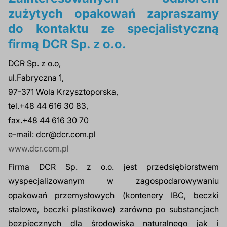
zużytych opakowań zapraszamy
Glikole, poliole i humektanty
Produkcja środków do mycia i pielęgnacji
Pro
Reg
Dod
Cyt
Roz
Pro
Inh
Spu
Ben
do kontaktu ze specjalistyczną
Budownictwo i chemia budowlana
twarzy
zm
sp
zm
firmą DCR Sp. z o.o.
Surfaktanty
De
Sol
Warsztaty i powierzchnie przemysłowe
Produkcja środków do depilacji i golenia
Pro
Pro
DCR Sp. z o.o,
ul.Fabryczna 1,
Półprodukty do detergentów
Ch
Żel
97-371 Wola Krzysztoporska,
BHP i pożarnictwo
Produkcja innych kosmetyków
Pro
Pro
tel.+48 44 616 30 83,
Emulgatory, dyspergatory i dodatki
Odk
Sol
fax.+48 44 616 30 70
Utrzymanie dróg
formulacyjne
Oleje kosmetyczne
Pro
e-mail:
dcr@dcr.com.pl
Noś
www.dcr.com.pl
Pralnie chemiczne i ekologiczne
Koagulanty i uzdatnianie wody
Substancje zagęszczające
Pro
Firma DCR Sp. z o.o. jest przedsiębiorstwem
Cen
wyspecjalizowanym w zagospodarowywaniu
Dodatki do tworzyw sztucznych
Konserwanty kosmetyczne
Pro
opakowań przemysłowych (kontenery IBC, beczki
Neu
stalowe, beczki plastikowe) zarówno po substancjach
Dodatki do betonu i chemii budowlanej
Składniki aktywne do kosmetyków
Pr
bezpiecznych dla środowiska naturalnego jak i