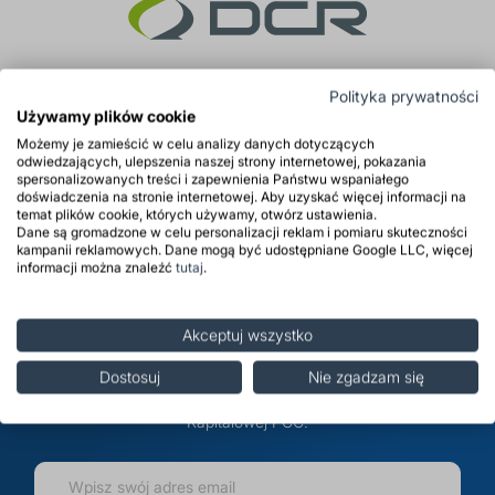
Polityka prywatności
Używamy plików cookie
Możemy je zamieścić w celu analizy danych dotyczących
odwiedzających, ulepszenia naszej strony internetowej, pokazania
spersonalizowanych treści i zapewnienia Państwu wspaniałego
doświadczenia na stronie internetowej. Aby uzyskać więcej informacji na
temat plików cookie, których używamy, otwórz ustawienia.
Zapisz się do newslettera i
Dane są gromadzone w celu personalizacji reklam i pomiaru skuteczności
kampanii reklamowych. Dane mogą być udostępniane Google LLC, więcej
informacji można znaleźć
tutaj
.
bądź na bieżąco
Akceptuj wszystko
Zapisz się do newslettera, aby otrzymywać informacje o
promocjach, nowościach oraz przecenach na
Dostosuj
Nie zgadzam się
distripark.com oraz informacje handlowe dotyczące Grupy
Kapitałowej PCC.