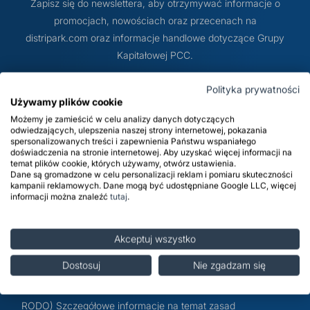
Zapisz się do newslettera, aby otrzymywać informacje o
prz
promocjach, nowościach oraz przecenach na
Dodatki do żywności
Bazy mydlane
distripark.com oraz informacje handlowe dotyczące Grupy
Kapitałowej PCC.
Surowce paszowe i rolnicze
Sładniki aktywne nawilżające
Polityka prywatności
Używamy plików cookie
Możemy je zamieścić w celu analizy danych dotyczących
Subskrybuj
odwiedzających, ulepszenia naszej strony internetowej, pokazania
spersonalizowanych treści i zapewnienia Państwu wspaniałego
doświadczenia na stronie internetowej. Aby uzyskać więcej informacji na
temat plików cookie, których używamy, otwórz ustawienia.
Administratorem Danych Osobowych jest distripark.com sp.
Dane są gromadzone w celu personalizacji reklam i pomiaru skuteczności
z o.o. ul. Sienkiewicza 4, 56-120 Brzeg Dolny. Dane
kampanii reklamowych. Dane mogą być udostępniane Google LLC, więcej
informacji można znaleźć
tutaj
.
osobowe będą przetwarzane w celu marketingu
bezpośredniego produktów i usług Administratora oraz
podmiotów z Grupy PCC – do momentu wyrażenia przez
Akceptuj wszystko
Klienta sprzeciwu wobec przetwarzania danych w tym celu
Dostosuj
Nie zgadzam się
– podstawą przetwarzania jest realizacja prawnie
uzasadnionych interesów Administratora (art. 6. ust. 1 lit. f
RODO) Szczegółowe informacje na temat zasad