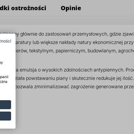
dki ostrożności
Opinie
 polecany głównie do zastosowań przemysłowych, gdzie zjaw
tności
je aparatury lub większe nakłady natury ekonomicznej przy
b i lakierów, tekstylnym, papierniczym, budowlanym, agroc
by
ilikonowa emulsja o wysokich zdolnościach antypiennych. Pr
panii
zeciwdziała powstawaniu piany i skutecznie redukuje jej ilość
można
czemu pozwala zminimalizować zagrożenie generowane przez