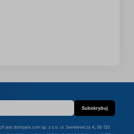
Subskrybuj
est distripark.com sp. z o.o. ul. Sienkiewicza 4, 56-120