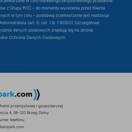
przetwarzane w celu marketingu bezpośredniego produktów
otów z Grupy PCC – do momentu wyrażenia przez Klienta
ych w tym celu – podstawą przetwarzania jest realizacja
ministratora (art. 6. ust. 1 lit. f RODO) Szczegółowe
rzania danych osobowych znajdują się na stronie
akładce Ochrona Danych Osobowych.
hemii przemysłowej i gospodarczej
wicza 4, 56-120 Brzeg Dolny
umer telefonu
istripark.com