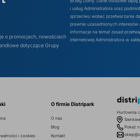
Brzeg Dolny. Dane osobowe będą 
i usług Administratora oraz podmi
sprzeciwu wobec przetwarzania dan
prawnie uzasadnionych interesów Ad
informacje na temat zasad przetwa
cje o promocjach, nowościach
internetowej Administratora w z
 handlowe dotyczące Grupy
nki
O firmie Distripark
Hurtownia c
wna
O nas
Sienkie
Blog
Pokaż n
sklep@d
ywatności i cookies
Kontakt