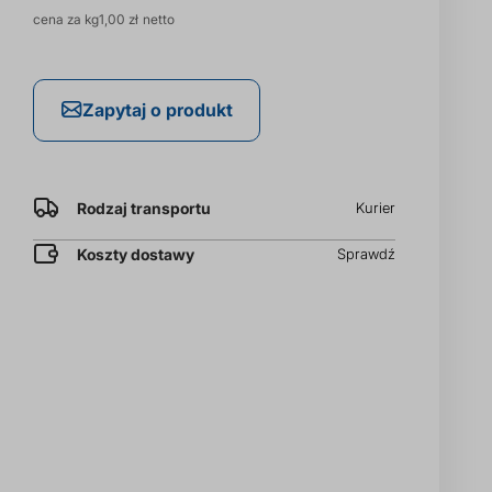
Cena
cena za kg
1,00 zł
brutto
cena
Zapytaj o produkt
za
kg
Rodzaj transportu
Kurier
Koszty dostawy
Sprawdź