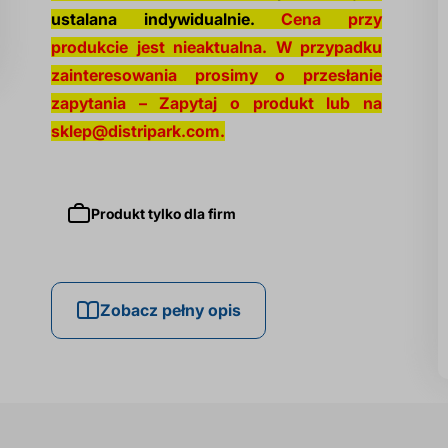
ustalana indywidualnie.
Cena przy
produkcie jest nieaktualna. W przypadku
zainteresowania prosimy o przesłanie
zapytania – Zapytaj o produkt lub na
sklep@distripark.com
.
Produkt tylko dla firm
Zobacz pełny opis