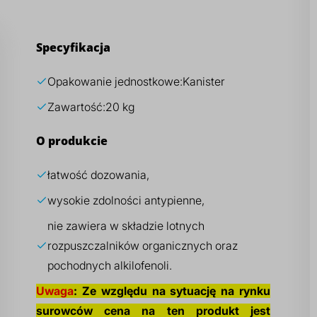
Specyfikacja
Opakowanie jednostkowe:
Kanister
Zawartość:
20 kg
O produkcie
łatwość dozowania,
wysokie zdolności antypienne,
nie zawiera w składzie lotnych
rozpuszczalników organicznych oraz
pochodnych alkilofenoli.
Uwaga
: Ze względu na sytuację na rynku
surowców cena na ten produkt jest