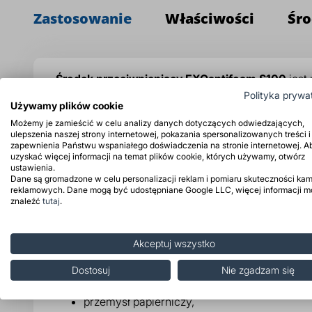
Zastosowanie
Właściwości
Śro
Środek przeciwpieniący EXOantifoam S100
jest
Polityka prywa
niepożądane. Może ono bowiem powodować przesto
Używamy plików cookie
usuwania piany podczas procesów w przemyśle far
Możemy je zamieścić w celu analizy danych dotyczących odwiedzających,
ulepszenia naszej strony internetowej, pokazania spersonalizowanych treści i
Używany jest także w branży samochodowej.
zapewnienia Państwu wspaniałego doświadczenia na stronie internetowej. A
uzyskać więcej informacji na temat plików cookie, których używamy, otwórz
Środek przeciwpieniący EXOantifoam S100
to s
ustawienia.
Dane są gromadzone w celu personalizacji reklam i pomiaru skuteczności kam
szczególności zawierających surfaktanty, gdzie pr
reklamowych. Dane mogą być udostępniane Google LLC, więcej informacji 
usuwa pianę w procesach przemysłowych, dzięki 
znaleźć
tutaj
.
Zastosowanie ś
rodka przeciwpieniącego
:
Akceptuj wszystko
przemysł farb i lakierów,
Dostosuj
Nie zgadzam się
oczyszczalnie ścieków,
przemysł papierniczy,