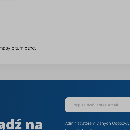
masy bitumiczne.
ądź na
Administratorem Danych Osobowych j