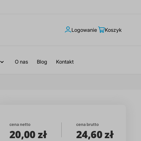
Logowanie
Moje
Koszyk
konto
O nas
Blog
Kontakt
cena netto
cena brutto
20,00 zł
24,60 zł