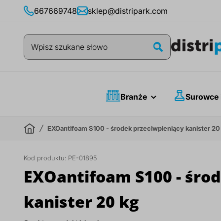
Przejdź
667669748
sklep@distripark.com
do
treści
Szukaj
Szukaj
Branże
Surowce 
EXOantifoam S100 - środek przeciwpieniący kanister 20
Kod produktu:
PE-01895
EXOantifoam S100 - śro
kanister 20 kg