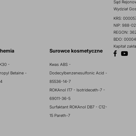
Sąd Rejonow
Wydział Go
KRS: 00005
NIP: 988-02
REGON: 36
BDO: 00004
Kapitał zak
chemia
Surowce kosmetyczne
K30 -
Kwas ABS -
opyl Betaine -
Dodecylbenzenesulfonic Acid -
 4
85536-14-7
ROKAnol IT7 - Isotrideceth-7 -
69011-36-5
Surfaktant ROKAnol DB7 - C12-
15 Pareth-7