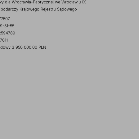
y dla Wrocławia-Fabrycznej we Wrocławiu IX
spodarczy Krajowego Rejestru Sądowego
77507
9-51-55
2594789
7011
ładowy 3 950 000,00 PLN