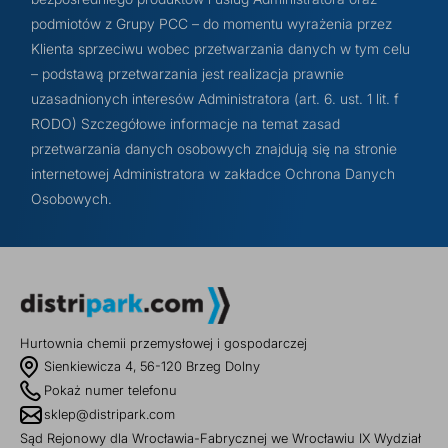
podmiotów z Grupy PCC – do momentu wyrażenia przez
Klienta sprzeciwu wobec przetwarzania danych w tym celu
– podstawą przetwarzania jest realizacja prawnie
uzasadnionych interesów Administratora (art. 6. ust. 1 lit. f
RODO) Szczegółowe informacje na temat zasad
przetwarzania danych osobowych znajdują się na stronie
internetowej Administratora w zakładce Ochrona Danych
Osobowych.
Hurtownia chemii przemysłowej i gospodarczej
Sienkiewicza 4, 56-120 Brzeg Dolny
Pokaż numer telefonu
sklep@distripark.com
Sąd Rejonowy dla Wrocławia-Fabrycznej we Wrocławiu IX Wydział