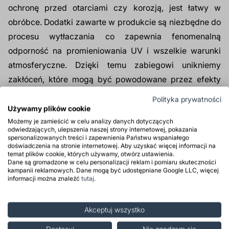
ochronę przed otarciami czy korozją, jest łatwy w
obróbce. Dodatki zawarte w produkcie są niezbędne do
procesu wytłaczania co zapewnia fenomenalną
odporność na promieniowania UV i wszelkie warunki
atmosferyczne. Dzięki temu zabiegowi unikniemy
zakłóceń, które mogą być powodowane przez efekty
zewnętrzne.
Polityka prywatności
Używamy plików cookie
Produkt tylko dla firm
Możemy je zamieścić w celu analizy danych dotyczących
odwiedzających, ulepszenia naszej strony internetowej, pokazania
spersonalizowanych treści i zapewnienia Państwu wspaniałego
doświadczenia na stronie internetowej. Aby uzyskać więcej informacji na
Zastosowanie
temat plików cookie, których używamy, otwórz ustawienia.
Dane są gromadzone w celu personalizacji reklam i pomiaru skuteczności
kampanii reklamowych. Dane mogą być udostępniane Google LLC, więcej
Właściwości
informacji można znaleźć
tutaj
.
Opinie
Akceptuj wszystko