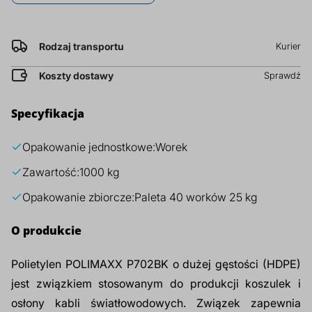
za
prz
kg
Dodatki do żywności
Bazy mydlane
Rodzaj transportu
Kurier
Surowce paszowe i rolnicze
Sładniki aktywne nawilżające
Koszty dostawy
Sprawdź
Specyfikacja
Opakowanie jednostkowe:
Worek
Zawartość:
1000 kg
Opakowanie zbiorcze:
Paleta 40 worków 25 kg
O produkcie
Polietylen POLIMAXX P702BK o dużej gęstości (HDPE)
jest związkiem stosowanym do produkcji koszulek i
osłony kabli światłowodowych. Związek zapewnia