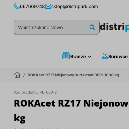
Przejdź
667669748
sklep@distripark.com
do
treści
Szukaj
Szukaj
Branże
Surowce 
ROKAcet RZ17 Niejonowy surfaktant DPPL 1000 kg
Kod produktu:
PE-00019
ROKAcet RZ17 Niejonowy
kg