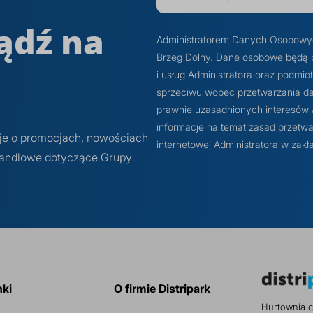
ądź na
Administratorem Danych Osobowych j
Brzeg Dolny. Dane osobowe będą 
i usług Administratora oraz podmi
sprzeciwu wobec przetwarzania dan
prawnie uzasadnionych interesów Ad
informacje na temat zasad przetwa
cje o promocjach, nowościach
internetowej Administratora w z
 handlowe dotyczące Grupy
nki
O firmie Distripark
Hurtownia c