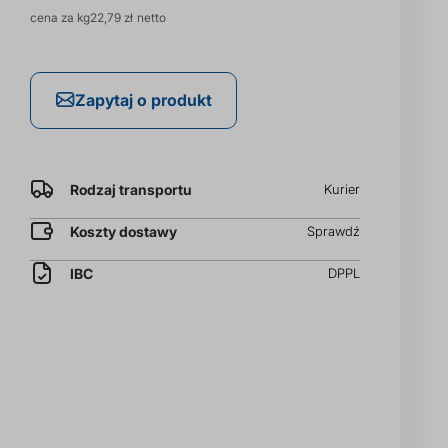
Cena
cena za kg
22,79 zł
brutto
cena
Zapytaj o produkt
za
kg
Rodzaj transportu
Kurier
Koszty dostawy
Sprawdź
IBC
DPPL