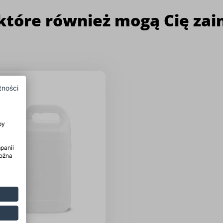
które również mogą Cię za
tności
by
panii
można