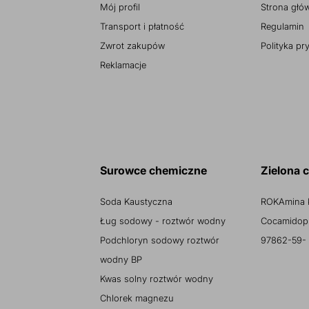
Mój profil
Strona głó
Transport i płatność
Regulamin
Zwrot zakupów
Polityka pr
Reklamacje
Surowce chemiczne
Zielona 
Soda Kaustyczna
ROKAmina 
Ług sodowy - roztwór wodny
Cocamidopr
Podchloryn sodowy roztwór
97862-59-
wodny BP
Kwas solny roztwór wodny
Chlorek magnezu