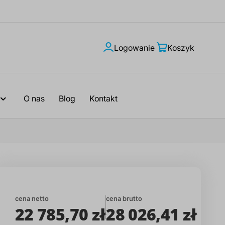
Logowanie
Moje
Koszyk
konto
O nas
Blog
Kontakt
cena netto
cena brutto
22 785,70 zł
28 026,41 zł