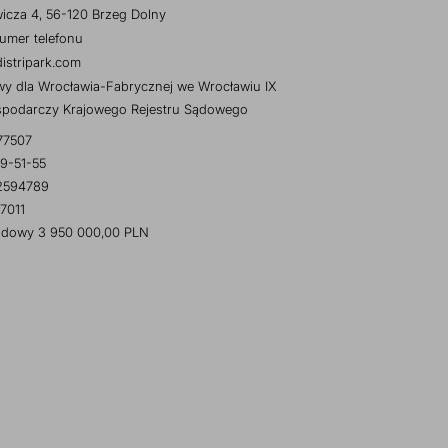
wicza 4, 56-120 Brzeg Dolny
umer telefonu
istripark.com
y dla Wrocławia-Fabrycznej we Wrocławiu IX
spodarczy Krajowego Rejestru Sądowego
77507
9-51-55
2594789
7011
ładowy 3 950 000,00 PLN