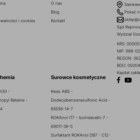
wna
O nas
Sienkie
Blog
Pokaż n
sklep@d
ywatności i cookies
Kontakt
Sąd Rejonow
Wydział Go
KRS: 00005
NIP: 988-02
REGON: 36
BDO: 00004
Kapitał zak
chemia
Surowce kosmetyczne
K30 -
Kwas ABS -
opyl Betaine -
Dodecylbenzenesulfonic Acid -
 4
85536-14-7
ROKAnol IT7 - Isotrideceth-7 -
69011-36-5
Surfaktant ROKAnol DB7 - C12-