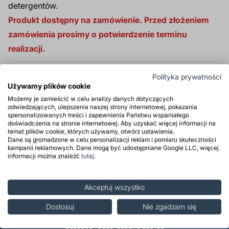
detergentów.
Produkt dostępny na zamówienie. Przed złożeniem
zamówienia prosimy o potwierdzenie terminu
realizacji.
Produkt tylko dla firm
Polityka prywatności
Używamy plików cookie
Możemy je zamieścić w celu analizy danych dotyczących
odwiedzających, ulepszenia naszej strony internetowej, pokazania
Zastosowanie
spersonalizowanych treści i zapewnienia Państwu wspaniałego
doświadczenia na stronie internetowej. Aby uzyskać więcej informacji na
temat plików cookie, których używamy, otwórz ustawienia.
Środki ostrożności
Dane są gromadzone w celu personalizacji reklam i pomiaru skuteczności
kampanii reklamowych. Dane mogą być udostępniane Google LLC, więcej
informacji można znaleźć
tutaj
.
Opinie
Akceptuj wszystko
Zapisz się do newslettera i
Dostosuj
Nie zgadzam się
bądź na bieżąco