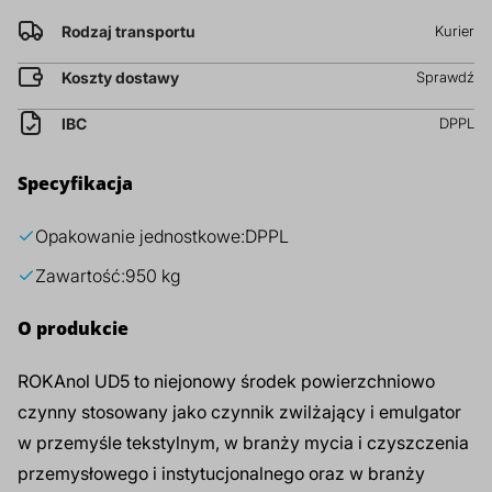
prz
Rodzaj transportu
Kurier
Dodatki do żywności
Bazy mydlane
Koszty dostawy
Sprawdź
Surowce paszowe i rolnicze
Sładniki aktywne nawilżające
IBC
DPPL
Specyfikacja
Opakowanie jednostkowe:
DPPL
Zawartość:
950 kg
O produkcie
ROKAnol UD5 to niejonowy środek powierzchniowo
czynny stosowany jako czynnik zwilżający i emulgator
w przemyśle tekstylnym, w branży mycia i czyszczenia
przemysłowego i instytucjonalnego oraz w branży