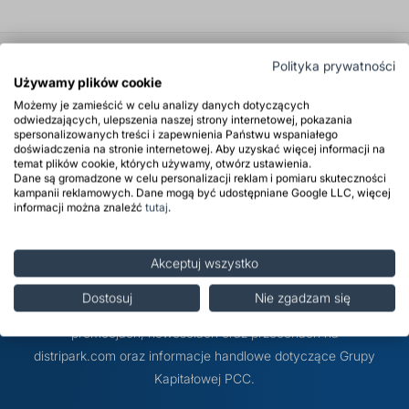
Zastosowanie
Polityka prywatności
Używamy plików cookie
Właściwości
Możemy je zamieścić w celu analizy danych dotyczących
odwiedzających, ulepszenia naszej strony internetowej, pokazania
spersonalizowanych treści i zapewnienia Państwu wspaniałego
Opinie
doświadczenia na stronie internetowej. Aby uzyskać więcej informacji na
temat plików cookie, których używamy, otwórz ustawienia.
Dane są gromadzone w celu personalizacji reklam i pomiaru skuteczności
kampanii reklamowych. Dane mogą być udostępniane Google LLC, więcej
informacji można znaleźć
tutaj
.
Zapisz się do newslettera i
bądź na bieżąco
Akceptuj wszystko
Dostosuj
Nie zgadzam się
Zapisz się do newslettera, aby otrzymywać informacje o
promocjach, nowościach oraz przecenach na
distripark.com oraz informacje handlowe dotyczące Grupy
Kapitałowej PCC.