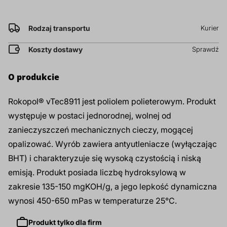
prz
Dodatki do żywności
Bazy mydlane
Rodzaj transportu
Kurier
Koszty dostawy
Sprawdź
Surowce paszowe i rolnicze
Sładniki aktywne nawilżające
O produkcie
Rokopol® vTec8911 jest poliolem polieterowym. Produkt
występuje w postaci jednorodnej, wolnej od
zanieczyszczeń mechanicznych cieczy, mogącej
opalizować. Wyrób zawiera antyutleniacze (wyłączając
BHT) i charakteryzuje się wysoką czystością i niską
emisją. Produkt posiada liczbę hydroksylową w
zakresie 135-150 mgKOH/g, a jego lepkość dynamiczna
wynosi 450-650 mPas w temperaturze 25°C.
Produkt tylko dla firm