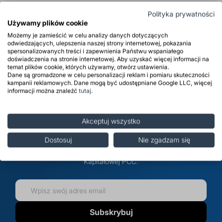
Zastosowanie
Polityka prywatności
Używamy plików cookie
Opinie
Możemy je zamieścić w celu analizy danych dotyczących
odwiedzających, ulepszenia naszej strony internetowej, pokazania
spersonalizowanych treści i zapewnienia Państwu wspaniałego
doświadczenia na stronie internetowej. Aby uzyskać więcej informacji na
temat plików cookie, których używamy, otwórz ustawienia.
Dane są gromadzone w celu personalizacji reklam i pomiaru skuteczności
Zapisz się do newslettera i
kampanii reklamowych. Dane mogą być udostępniane Google LLC, więcej
informacji można znaleźć
tutaj
.
bądź na bieżąco
Akceptuj wszystko
Zapisz się do newslettera, aby otrzymywać informacje o
promocjach, nowościach oraz przecenach na
Dostosuj
Nie zgadzam się
distripark.com oraz informacje handlowe dotyczące Grupy
Kapitałowej PCC.
Subskrybuj