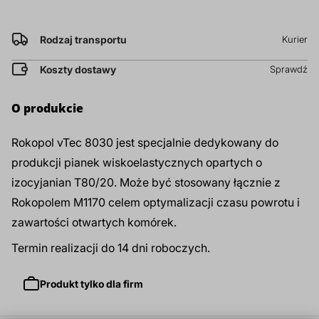
prz
Dodatki do żywności
Bazy mydlane
Rodzaj transportu
Kurier
Koszty dostawy
Sprawdź
Surowce paszowe i rolnicze
Sładniki aktywne nawilżające
O produkcie
Rokopol vTec 8030 jest specjalnie dedykowany do
produkcji pianek wiskoelastycznych opartych o
izocyjanian T80/20. Może być stosowany łącznie z
Rokopolem M1170 celem optymalizacji czasu powrotu i
zawartości otwartych komórek.
Termin realizacji do 14 dni roboczych.
Produkt tylko dla firm