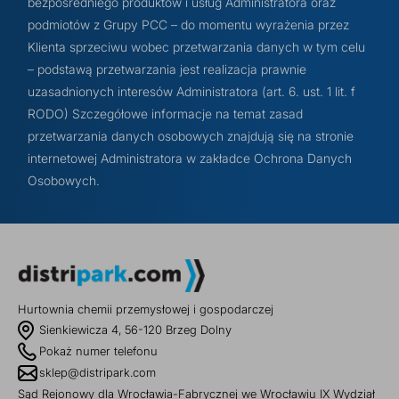
bezpośredniego produktów i usług Administratora oraz
podmiotów z Grupy PCC – do momentu wyrażenia przez
Klienta sprzeciwu wobec przetwarzania danych w tym celu
– podstawą przetwarzania jest realizacja prawnie
uzasadnionych interesów Administratora (art. 6. ust. 1 lit. f
RODO) Szczegółowe informacje na temat zasad
przetwarzania danych osobowych znajdują się na stronie
internetowej Administratora w zakładce Ochrona Danych
Osobowych.
Hurtownia chemii przemysłowej i gospodarczej
Sienkiewicza 4, 56-120 Brzeg Dolny
Pokaż numer telefonu
sklep@distripark.com
Sąd Rejonowy dla Wrocławia-Fabrycznej we Wrocławiu IX Wydział