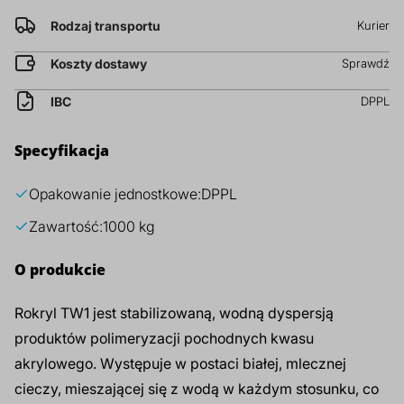
prz
Rodzaj transportu
Kurier
Dodatki do żywności
Bazy mydlane
Koszty dostawy
Sprawdź
Surowce paszowe i rolnicze
Sładniki aktywne nawilżające
IBC
DPPL
Specyfikacja
Opakowanie jednostkowe:
DPPL
Zawartość:
1000 kg
O produkcie
Rokryl TW1 jest stabilizowaną, wodną dyspersją
produktów polimeryzacji pochodnych kwasu
akrylowego. Występuje w postaci białej, mlecznej
cieczy, mieszającej się z wodą w każdym stosunku, co