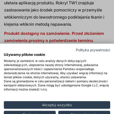
ułatwia aplikację produktu. Rokryl TW1 znajduje
zastosowanie jako środek pomocniczy w przemyśle
włókienniczym do lewostronnego podklejania tkanin i
klejenia włóknin metodą napawania.
Produkt dostępny na zamówienie. Przed złożeniem
zamówienia prosimy o potwierdzenie terminu
realizacji.
Polityka prywatności
Używamy plików cookie
Produkt tylko dla firm
Możemy je zamieścić w celu analizy danych dotyczących
odwiedzających, ulepszenia naszej strony internetowej, pokazania
spersonalizowanych treści i zapewnienia Państwu wspaniałego
doświadczenia na stronie internetowej. Aby uzyskać więcej informacji na
temat plików cookie, których używamy, otwórz ustawienia.
Zastosowanie
Dane są gromadzone w celu personalizacji reklam i pomiaru skuteczności
kampanii reklamowych. Dane mogą być udostępniane Google LLC, więcej
informacji można znaleźć
tutaj
.
Właściwości
Opinie
Akceptuj wszystko