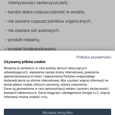
intensywności zanieczyszczeń),
bardzo dobra rozpuszczalność w wodzie,
nie zawiera rozpuszczalników organicznych,
nie zawiera soli azotowych,
produkt niepalny,
produkt biodegradowalny.
Polityka prywatności
Produkt tylko dla firm
Używamy plików cookie
Możemy je zamieścić w celu analizy danych dotyczących
odwiedzających, ulepszenia naszej strony internetowej, pokazania
spersonalizowanych treści i zapewnienia Państwu wspaniałego
Zastosowanie
doświadczenia na stronie internetowej. Aby uzyskać więcej informacji na
temat plików cookie, których używamy, otwórz ustawienia.
Dane są gromadzone w celu personalizacji reklam i pomiaru skuteczności
Właściwości
kampanii reklamowych. Dane mogą być udostępniane Google LLC, więcej
informacji można znaleźć
tutaj
.
Środki ostrożności
Akceptuj wszystko