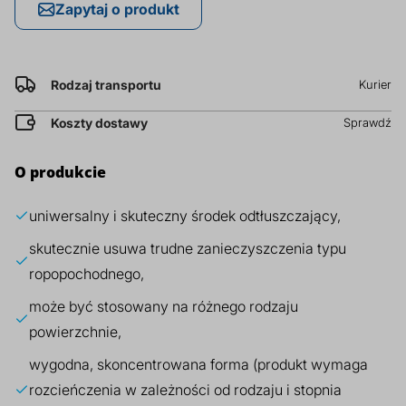
Zapytaj o produkt
prz
Dodatki do żywności
Bazy mydlane
Rodzaj transportu
Kurier
Surowce paszowe i rolnicze
Sładniki aktywne nawilżające
Koszty dostawy
Sprawdź
O produkcie
uniwersalny i skuteczny środek odtłuszczający,
skutecznie usuwa trudne zanieczyszczenia typu
ropopochodnego,
może być stosowany na różnego rodzaju
powierzchnie,
wygodna, skoncentrowana forma (produkt wymaga
rozcieńczenia w zależności od rodzaju i stopnia