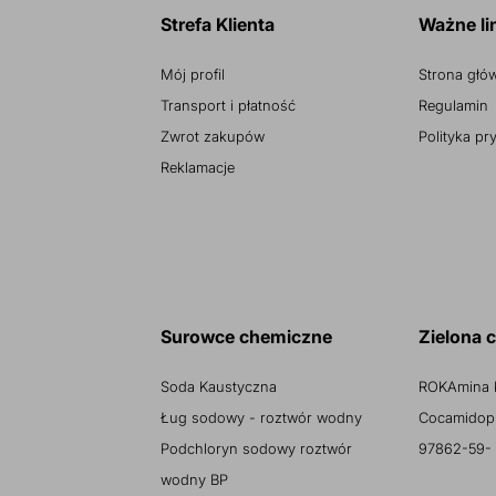
Strefa Klienta
Ważne li
Mój profil
Strona głó
Transport i płatność
Regulamin
Zwrot zakupów
Polityka pr
Reklamacje
Surowce chemiczne
Zielona 
Soda Kaustyczna
ROKAmina 
Ług sodowy - roztwór wodny
Cocamidopr
Podchloryn sodowy roztwór
97862-59-
wodny BP