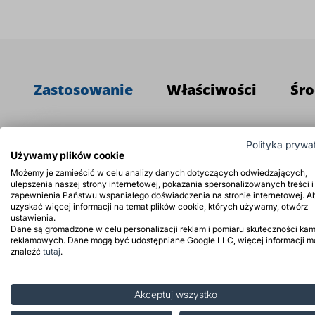
Zastosowanie
Właściwości
Śro
Polityka prywa
Wodorosiarczyn sodu
wykorzystywany jest w prz
Używamy plików cookie
skórzanym jako środek wybielający. Wodorosiarcz
Możemy je zamieścić w celu analizy danych dotyczących odwiedzających,
ulepszenia naszej strony internetowej, pokazania spersonalizowanych treści i
Wodorosól sodowa kwasu siarkawego znajduje równi
zapewnienia Państwu wspaniałego doświadczenia na stronie internetowej. A
uzyskać więcej informacji na temat plików cookie, których używamy, otwórz
produkcji tworzyw sztucznych oraz produkcji bar
ustawienia.
zawierających zanieczyszczenia chromowe.
Dane są gromadzone w celu personalizacji reklam i pomiaru skuteczności kam
reklamowych. Dane mogą być udostępniane Google LLC, więcej informacji 
znaleźć
tutaj
.
Akceptuj wszystko