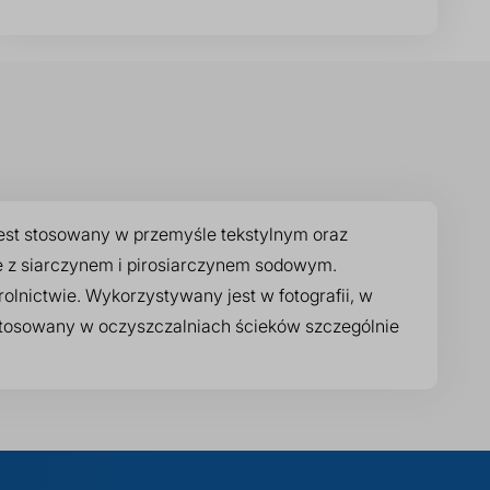
est stosowany w przemyśle tekstylnym oraz
e z siarczynem i pirosiarczynem sodowym.
lnictwie. Wykorzystywany jest w fotografii, w
stosowany w oczyszczalniach ścieków szczególnie