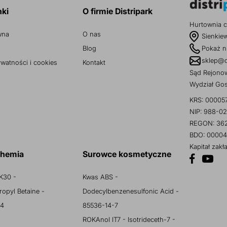
nki
O firmie Distripark
Hurtownia c
wna
O nas
Sienkie
Blog
Pokaż n
sklep@d
ywatności i cookies
Kontakt
Sąd Rejonow
Wydział Go
KRS: 00005
NIP: 988-02
REGON: 36
BDO: 00004
Kapitał zak
chemia
Surowce kosmetyczne
K30 -
Kwas ABS -
opyl Betaine -
Dodecylbenzenesulfonic Acid -
 4
85536-14-7
ROKAnol IT7 - Isotrideceth-7 -