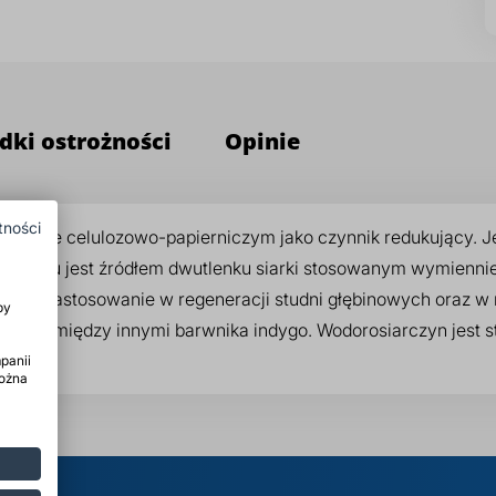
dki ostrożności
Opinie
tności
emyśle celulozowo-papierniczym jako czynnik redukujący. J
yn sodu jest źródłem dwutlenku siarki stosowanym wymienni
eż zastosowanie w regeneracji studni głębinowych oraz w ro
by
wników między innymi barwnika indygo. Wodorosiarczyn jest 
panii
można