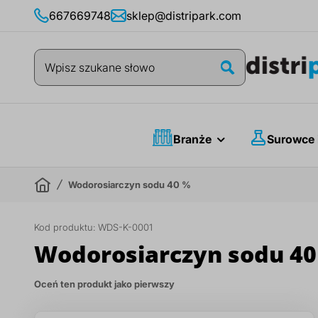
Przejdź
667669748
sklep@distripark.com
do
treści
Szukaj
Szukaj
Branże
Surowce 
Wodorosiarczyn sodu 40 %
Kod produktu:
WDS-K-0001
Wodorosiarczyn sodu 40
Oceń ten produkt jako pierwszy