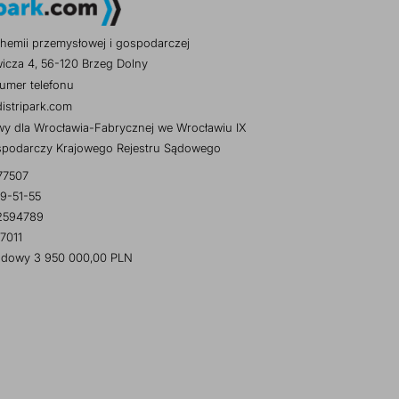
hemii przemysłowej i gospodarczej
wicza 4, 56-120 Brzeg Dolny
umer telefonu
istripark.com
y dla Wrocławia-Fabrycznej we Wrocławiu IX
spodarczy Krajowego Rejestru Sądowego
77507
9-51-55
2594789
7011
ładowy 3 950 000,00 PLN