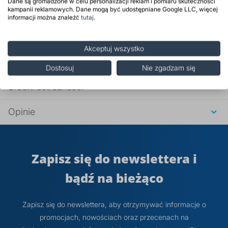
Dane są gromadzone w celu personalizacji reklam i pomiaru skuteczności
Produkt niebezpieczny
kampanii reklamowych. Dane mogą być udostępniane Google LLC, więcej
informacji można znaleźć
tutaj
.
Zastosowanie
Akceptuj wszystko
Właściwości
Dostosuj
Nie zgadzam się
Środki ostrożności
Opinie
Zapisz się do newslettera i
bądź na bieżąco
Zapisz się do newslettera, aby otrzymywać informacje o
promocjach, nowościach oraz przecenach na