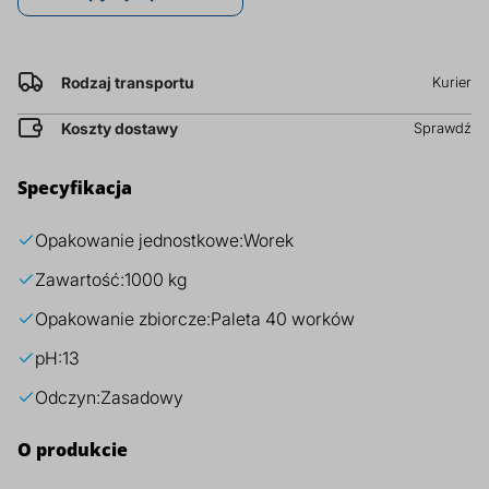
prz
za
kg
Dodatki do żywności
Bazy mydlane
Rodzaj transportu
Kurier
Surowce paszowe i rolnicze
Sładniki aktywne nawilżające
Koszty dostawy
Sprawdź
Specyfikacja
Opakowanie jednostkowe:
Worek
Zawartość:
1000 kg
Opakowanie zbiorcze:
Paleta 40 worków
pH:
13
Odczyn:
Zasadowy
O produkcie