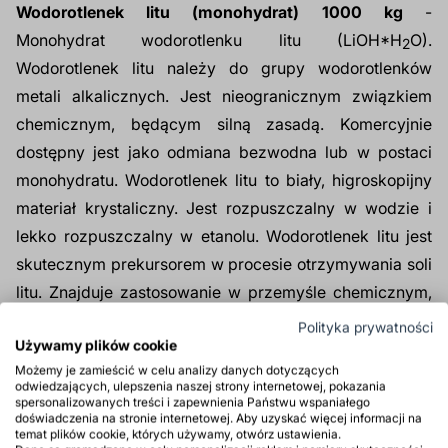
Wodorotlenek litu (monohydrat) 1000 kg
-
Monohydrat wodorotlenku litu
(LiOH*H
O).
2
Wodorotlenek litu
należy do grupy wodorotlenków
metali alkalicznych. Jest nieogranicznym związkiem
chemicznym, będącym silną zasadą. Komercyjnie
dostępny jest jako odmiana bezwodna lub w postaci
monohydratu. Wodorotlenek litu to biały, higroskopijny
materiał krystaliczny. Jest rozpuszczalny w wodzie i
lekko rozpuszczalny w etanolu. Wodorotlenek litu jest
skutecznym prekursorem w procesie otrzymywania soli
litu. Znajduje zastosowanie w przemyśle chemicznym,
hutnictwie szkła, ceramice, przy produkcji smarów,
Polityka prywatności
Używamy plików cookie
katalizatorów również w przemyśle elektrotechnicznym
Możemy je zamieścić w celu analizy danych dotyczących
(produkcja akumulatorów) oraz w lecznictwie.
odwiedzających, ulepszenia naszej strony internetowej, pokazania
spersonalizowanych treści i zapewnienia Państwu wspaniałego
doświadczenia na stronie internetowej. Aby uzyskać więcej informacji na
Produkt tylko dla firm
temat plików cookie, których używamy, otwórz ustawienia.