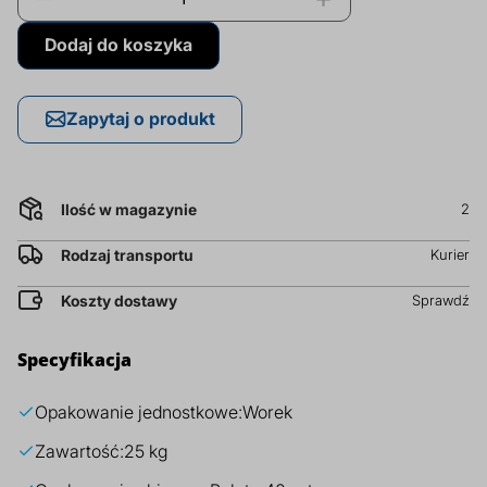
prz
za
Dodaj do koszyka
Dodatki do żywności
Bazy mydlane
kg
Surowce paszowe i rolnicze
Sładniki aktywne nawilżające
Zapytaj o produkt
Ilość w magazynie
2
Rodzaj transportu
Kurier
Koszty dostawy
Sprawdź
Specyfikacja
Opakowanie jednostkowe:
Worek
Zawartość:
25 kg