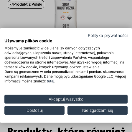
Produkt z Polski
Polityka prywatności
Używamy plików cookie
Soda kaustyczna NaOH płatki 25 kg — wodorotlenek sodu
Możemy je zamieścić w celu analizy danych dotyczących
odwiedzających, ulepszenia naszej strony internetowej, pokazania
spersonalizowanych treści i zapewnienia Państwu wspaniałego
doświadczenia na stronie internetowej. Aby uzyskać więcej informacji na
95,00 zł
temat plików cookie, których używamy, otwórz ustawienia.
Dane są gromadzone w celu personalizacji reklam i pomiaru skuteczności
116,85 zł
kampanii reklamowych. Dane mogą być udostępniane Google LLC, więcej
3,80 zł
informacji można znaleźć
tutaj
.
Sprawdź ofertę
Akceptuj wszystko
Dostosuj
Nie zgadzam się
Produkty, które również