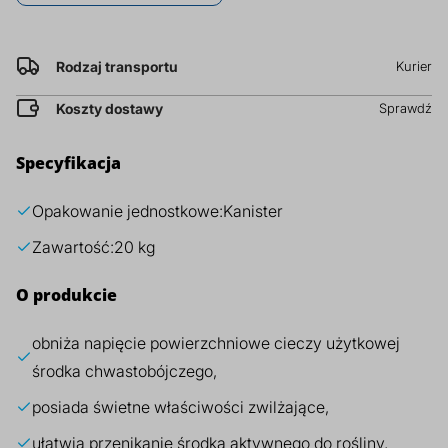
za
prz
kg
Dodatki do żywności
Bazy mydlane
Rodzaj transportu
Kurier
Surowce paszowe i rolnicze
Sładniki aktywne nawilżające
Koszty dostawy
Sprawdź
Specyfikacja
Opakowanie jednostkowe:
Kanister
Zawartość:
20 kg
O produkcie
obniża napięcie powierzchniowe cieczy użytkowej
środka chwastobójczego,
posiada świetne właściwości zwilżające,
ułatwia przenikanie środka aktywnego do rośliny,