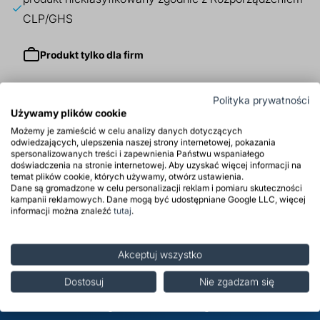
CLP/GHS
Produkt tylko dla firm
Polityka prywatności
Zastosowanie
Używamy plików cookie
Możemy je zamieścić w celu analizy danych dotyczących
Właściwości
odwiedzających, ulepszenia naszej strony internetowej, pokazania
spersonalizowanych treści i zapewnienia Państwu wspaniałego
doświadczenia na stronie internetowej. Aby uzyskać więcej informacji na
Opinie
temat plików cookie, których używamy, otwórz ustawienia.
Dane są gromadzone w celu personalizacji reklam i pomiaru skuteczności
kampanii reklamowych. Dane mogą być udostępniane Google LLC, więcej
Powiązane posty
informacji można znaleźć
tutaj
.
Akceptuj wszystko
Zapisz się do newslettera i
Dostosuj
Nie zgadzam się
bądź na bieżąco