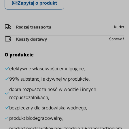
Zapytaj o produkt
prz
Dodatki do żywności
Bazy mydlane
Rodzaj transportu
Kurier
Surowce paszowe i rolnicze
Sładniki aktywne nawilżające
Koszty dostawy
Sprawdź
O produkcie
efektywne właściwości emulgujące,
99% substancji aktywnej w produkcie,
dobra rozpuszczalność w wodzie i innych
rozpuszczalnikach,
bezpieczny dla środowiska wodnego,
produkt biodegradowalny,
produkt nieklasyfikowany zgodnie z Rozporządzeniem