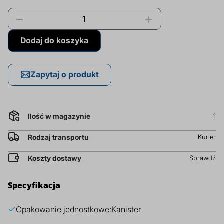
brutto
prz
–
+
cena
Dodatki do żywności
Bazy mydlane
za
Dodaj do koszyka
l
Surowce paszowe i rolnicze
Sładniki aktywne nawilżające
Zapytaj o produkt
Ilość w magazynie
1
Rodzaj transportu
Kurier
Koszty dostawy
Sprawdź
Specyfikacja
Opakowanie jednostkowe:
Kanister