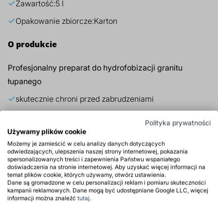
Zawartość:
5 l
Opakowanie zbiorcze:
Karton
O produkcie
Profesjonalny preparat do hydrofobizacji granitu
łupanego
skutecznie chroni przed zabrudzeniami
ułatwia czyszczenie powierzchni
Polityka prywatności
Używamy plików cookie
zabezpiecza przed porastaniem mchem
Możemy je zamieścić w celu analizy danych dotyczących
odwiedzających, ulepszenia naszej strony internetowej, pokazania
Produkt tylko dla firm
spersonalizowanych treści i zapewnienia Państwu wspaniałego
doświadczenia na stronie internetowej. Aby uzyskać więcej informacji na
Produkt polskiego pochodzenia
temat plików cookie, których używamy, otwórz ustawienia.
Dane są gromadzone w celu personalizacji reklam i pomiaru skuteczności
kampanii reklamowych. Dane mogą być udostępniane Google LLC, więcej
informacji można znaleźć
tutaj
.
Zastosowanie