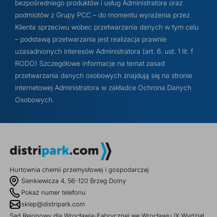
bezpośredniego produktów i usług Administratora oraz
podmiotów z Grupy PCC – do momentu wyrażenia przez
Klienta sprzeciwu wobec przetwarzania danych w tym celu
– podstawą przetwarzania jest realizacja prawnie
uzasadnionych interesów Administratora (art. 6. ust. 1 lit. f
RODO) Szczegółowe informacje na temat zasad
przetwarzania danych osobowych znajdują się na stronie
internetowej Administratora w zakładce Ochrona Danych
Osobowych.
Hurtownia chemii przemysłowej i gospodarczej
Sienkiewicza 4, 56-120 Brzeg Dolny
Pokaż numer telefonu
sklep@distripark.com
Sąd Rejonowy dla Wrocławia-Fabrycznej we Wrocławiu IX Wydział