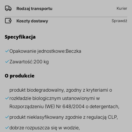
prz
Rodzaj transportu
Kurier
Dodatki do żywności
Bazy mydlane
Koszty dostawy
Sprawdź
Surowce paszowe i rolnicze
Sładniki aktywne nawilżające
Specyfikacja
Opakowanie jednostkowe:
Beczka
Zawartość:
200 kg
O produkcie
produkt biodegradowalny, zgodny z kryteriami o
rozkładzie biologicznym ustanowionymi w
Rozporządzeniu (WE) Nr 648/2004 o detergentach,
produkt nieklasyfikowany zgodnie z regulacją CLP,
dobrze rozpuszcza się w wodzie,