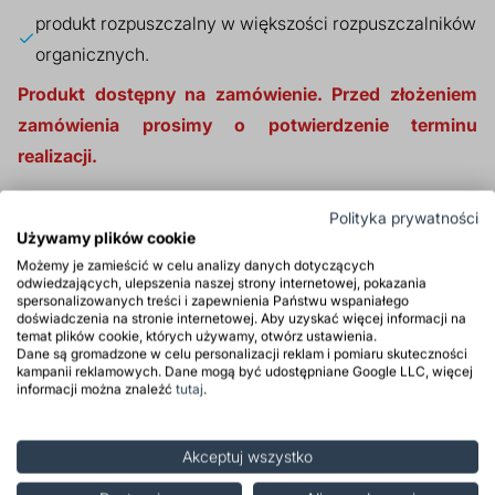
produkt rozpuszczalny w większości rozpuszczalników
organicznych.
Produkt dostępny na zamówienie. Przed złożeniem
zamówienia prosimy o potwierdzenie terminu
realizacji.
Produkt tylko dla firm
Polityka prywatności
Używamy plików cookie
Możemy je zamieścić w celu analizy danych dotyczących
odwiedzających, ulepszenia naszej strony internetowej, pokazania
Zastosowanie
spersonalizowanych treści i zapewnienia Państwu wspaniałego
doświadczenia na stronie internetowej. Aby uzyskać więcej informacji na
temat plików cookie, których używamy, otwórz ustawienia.
Właściwości
Dane są gromadzone w celu personalizacji reklam i pomiaru skuteczności
kampanii reklamowych. Dane mogą być udostępniane Google LLC, więcej
informacji można znaleźć
tutaj
.
Opinie
Powiązane posty
Akceptuj wszystko