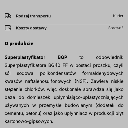
prz
Dodatki do żywności
Bazy mydlane
Rodzaj transportu
Kurier
Koszty dostawy
Sprawdź
Surowce paszowe i rolnicze
Sładniki aktywne nawilżające
O produkcie
Superplastyfikator BGP
to odpowiednik
Superplastyfikatora BG40 FF w postaci proszku, czyli
sól sodowa polikondensatów formaldehydowych
kwasów naftalenosulfonowych (NSF). Zawiera niskie
stężenie chlorków, więc doskonale sprawdza się jako
baza do domieszek upłynniająco-uplastyczniających
używanych w przemyśle budowlanym (dodatek do
cementu, betonu) oraz jako upłynniacz w produkcji płyt
kartonowo-gipsowych.