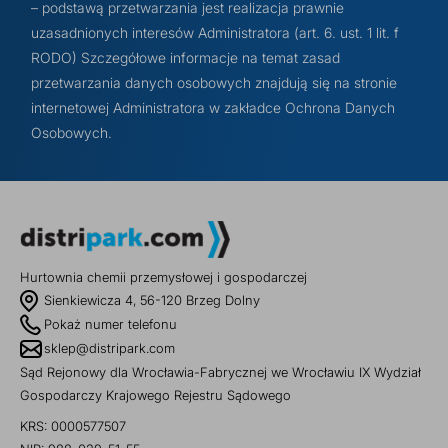
– podstawą przetwarzania jest realizacja prawnie
uzasadnionych interesów Administratora (art. 6. ust. 1 lit. f
RODO) Szczegółowe informacje na temat zasad
przetwarzania danych osobowych znajdują się na stronie
internetowej Administratora w zakładce Ochrona Danych
Osobowych.
Hurtownia chemii przemysłowej i gospodarczej
Sienkiewicza 4, 56-120 Brzeg Dolny
Pokaż numer telefonu
sklep@distripark.com
Sąd Rejonowy dla Wrocławia-Fabrycznej we Wrocławiu IX Wydział
Gospodarczy Krajowego Rejestru Sądowego
KRS: 0000577507