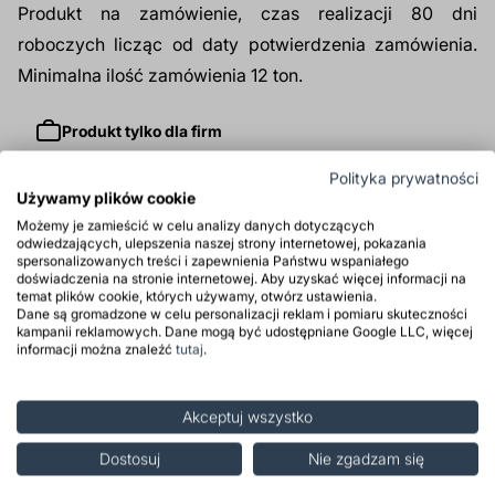
Produkt na zamówienie, czas realizacji 80 dni
roboczych licząc od daty potwierdzenia zamówienia.
Minimalna ilość zamówienia 12 ton.
Produkt tylko dla firm
Polityka prywatności
Używamy plików cookie
Zastosowanie
Możemy je zamieścić w celu analizy danych dotyczących
odwiedzających, ulepszenia naszej strony internetowej, pokazania
Właściwości
spersonalizowanych treści i zapewnienia Państwu wspaniałego
doświadczenia na stronie internetowej. Aby uzyskać więcej informacji na
temat plików cookie, których używamy, otwórz ustawienia.
Opinie
Dane są gromadzone w celu personalizacji reklam i pomiaru skuteczności
kampanii reklamowych. Dane mogą być udostępniane Google LLC, więcej
informacji można znaleźć
tutaj
.
Powiązane posty
Akceptuj wszystko
Dostosuj
Nie zgadzam się
Zapisz się do newslettera i