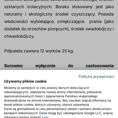
szklanych izolacyjnych. Boraks stosowany jest jako
naturalny i ekologiczny środek czyszczący. Posiada
właściwości wybielające, zmiękczające pranie (jako
dodatek do orzechów piorących), środek owadobójczy i
chwastobójczy.
Półpaleta zawiera 12 worków 25 kg.
Surowiec wyłącznie do zastosowania
profesjonalnego.
Polityka prywatności
Używamy plików cookie
Produkt tylko dla firm
Możemy je zamieścić w celu analizy danych dotyczących
odwiedzających, ulepszenia naszej strony internetowej, pokazania
spersonalizowanych treści i zapewnienia Państwu wspaniałego
doświadczenia na stronie internetowej. Aby uzyskać więcej informacji na
Zastosowanie
temat plików cookie, których używamy, otwórz ustawienia.
Dane są gromadzone w celu personalizacji reklam i pomiaru skuteczności
kampanii reklamowych. Dane mogą być udostępniane Google LLC, więcej
Właściwości
informacji można znaleźć
tutaj
.