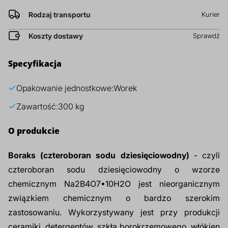
prz
Rodzaj transportu
Kurier
Dodatki do żywności
Bazy mydlane
Koszty dostawy
Sprawdź
Surowce paszowe i rolnicze
Sładniki aktywne nawilżające
Specyfikacja
Opakowanie jednostkowe:
Worek
Zawartość:
300 kg
O produkcie
Boraks (czteroboran sodu dziesięciowodny)
- czyli
czteroboran sodu dziesięciowodny o wzorze
chemicznym Na2B4O7•10H2O jest nieorganicznym
związkiem chemicznym o bardzo szerokim
zastosowaniu. Wykorzystywany jest przy produkcji
ceramiki, detergentów, szkła borokrzemowego, włókien