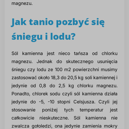
magnezu.
prz
Dodatki do żywności
Bazy mydlane
Jak tanio pozbyć się
Surowce paszowe i rolnicze
Sładniki aktywne nawilżające
śniegu i lodu?
Sól kamienna jest nieco tańsza od chlorku
magnezu. Jednak do skutecznego usunięcia
śniegu czy lodu ze 100 m2 powierzchni musimy
zastosować około 18,3 do 20,5 kg soli kamiennej i
jedynie od 0,8 do 2,5 kg chlorku magnezu.
Ponadto, chlorek sodu czyli sól kamienna działa
jedynie do -5, -10 stopni Celsjusza. Czyli jej
stosowanie poniżej tych temperatur jest
całkowicie nieskuteczne. Sól kamienna nie
zwalcza gołoledzi, ona jedynie zamienia mokry