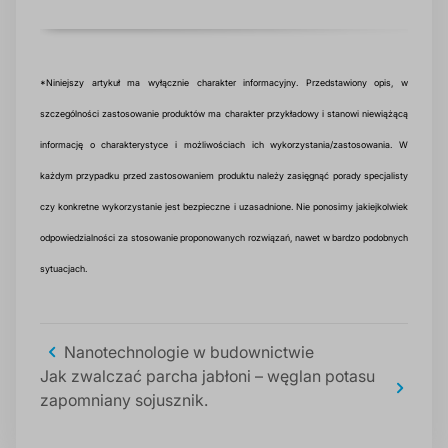
*Niniejszy artykuł ma wyłącznie charakter informacyjny. Przedstawiony opis, w
szczególności zastosowanie produktów ma charakter przykładowy i stanowi niewiążącą
informację o charakterystyce i możliwościach ich wykorzystania/zastosowania. W
każdym przypadku przed zastosowaniem produktu należy zasięgnąć porady specjalisty
czy konkretne wykorzystanie jest bezpieczne i uzasadnione. Nie ponosimy jakiejkolwiek
odpowiedzialności za stosowanie proponowanych rozwiązań, nawet w bardzo podobnych
sytuacjach.
Nanotechnologie w budownictwie
Jak zwalczać parcha jabłoni – węglan potasu
zapomniany sojusznik.