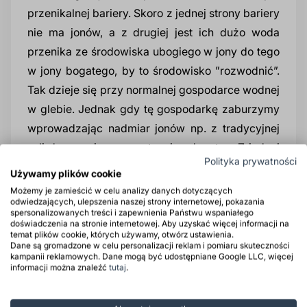
przenikalnej bariery. Skoro z jednej strony bariery
nie ma jonów, a z drugiej jest ich dużo woda
przenika ze środowiska ubogiego w jony do tego
w jony bogatego, by to środowisko ”rozwodnić”.
Tak dzieje się przy normalnej gospodarce wodnej
w glebie. Jednak gdy tę gospodarkę zaburzymy
wprowadzając nadmiar jonów np. z tradycyjnej
soli drogowej mamy sytuację odwrotną. Z jednej
Polityka prywatności
strony błon komórkowych mamy stężoną solankę
Używamy plików cookie
w glebie z drugiej płyny fizjologiczne rośliny.
Możemy je zamieścić w celu analizy danych dotyczących
odwiedzających, ulepszenia naszej strony internetowej, pokazania
Jeśli stężenia jonów są na podobnym poziomie
spersonalizowanych treści i zapewnienia Państwu wspaniałego
roślina ma utrudniony dostęp do wody. Jeśli
doświadczenia na stronie internetowej. Aby uzyskać więcej informacji na
temat plików cookie, których używamy, otwórz ustawienia.
jednak solanka w glebie ma wyraźnie większe
Dane są gromadzone w celu personalizacji reklam i pomiaru skuteczności
kampanii reklamowych. Dane mogą być udostępniane Google LLC, więcej
stężenie jonów niż płyny wewnątrz tkanek rośliny.
informacji można znaleźć
tutaj
.
Woda zamiast z gleby do roślin przepływa z
ośrodka o niższym potencja czyli z korzeni do