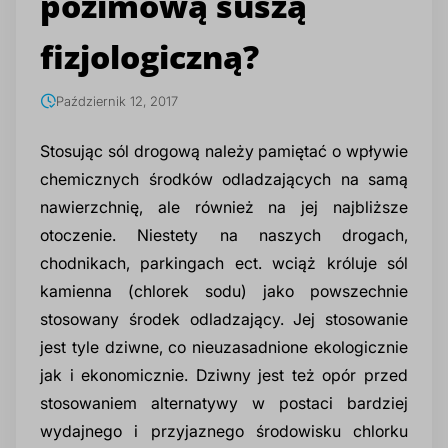
pozimową suszą
Glikole, poliole i humektanty
Produkcja środków do mycia i pielęgnacji
Prod
Regu
Doda
Cytr
Rozp
Prod
Inhib
Spul
Benz
fizjologiczną?
Budownictwo i chemia budowlana
twarzy
zmy
spo
zmy
Surfaktanty
Dezy
Sole
Październik 12, 2017
Warsztaty i powierzchnie przemysłowe
Produkcja środków do depilacji i golenia
Prod
Prod
Stosując sól drogową należy pamiętać o wpływie
Półprodukty do detergentów
Che
Żela
chemicznych środków odladzających na samą
BHP i pożarnictwo
Produkcja innych kosmetyków
Prod
Prod
nawierzchnię, ale również na jej najbliższe
Emulgatory, dyspergatory i dodatki
Odka
Sole
otoczenie. Niestety na naszych drogach,
Utrzymanie dróg
formulacyjne
Oleje kosmetyczne
Prod
chodnikach, parkingach ect. wciąż króluje sól
Nośn
kamienna (chlorek sodu) jako powszechnie
Pralnie chemiczne i ekologiczne
Koagulanty i uzdatnianie wody
Substancje zagęszczające
Prod
stosowany środek odladzający. Jej stosowanie
Cent
jest tyle dziwne, co nieuzasadnione ekologicznie
Dodatki do tworzyw sztucznych
Konserwanty kosmetyczne
Prod
jak i ekonomicznie. Dziwny jest też opór przed
stosowaniem alternatywy w postaci bardziej
Neut
wydajnego i przyjaznego środowisku chlorku
Dodatki do betonu i chemii budowlanej
Składniki aktywne do kosmetyków
Prod