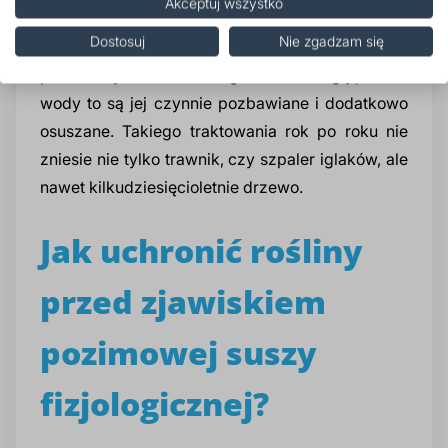
Akceptuj wszystko
ośrodka o wyższym potencjale czyli do gleby. W
Dostosuj
Nie zgadzam się
ten sposób nie dość, że rośliny w silnie zasolonej
po zimowym odladzaniu glebie nie mogą pobrać
wody to są jej czynnie pozbawiane i dodatkowo
osuszane. Takiego traktowania rok po roku nie
zniesie nie tylko trawnik, czy szpaler iglaków, ale
nawet kilkudziesięcioletnie drzewo.
Jak uchronić rośliny
przed zjawiskiem
pozimowej suszy
fizjologicznej?