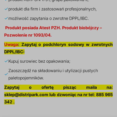
produkt dla firm i zastosowań profesjonalnych,
możliwość zapytania o zwrotne DPPL/IBC.
Produkt posiada Atest PZH. Produkt biobójczy –
Pozwolenie nr 1093/04.
Uwaga
: Zapytaj o podchloryn sodowy w zwrotnych
DPPL/IBC:
Kupuj surowiec bez opakowania;
Zaoszczędź na składowaniu i utylizacji pustych
paletopojemników.
Zapytaj o ofertę pisząc maila na:
sklep@distripark.com
lub dzwoniąc na nr tel: 885 965
342 .