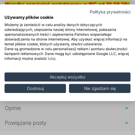
Wysyłka zamówień podchlorynu w IBC od 10.08.26r.
Polityka prywatności
Zapraszamy do składania zamówień.
Używamy plików cookie
Możemy je zamieścić w celu analizy danych dotyczących
Produkt tylko dla firm
odwiedzających, ulepszenia naszej strony internetowej, pokazania
spersonalizowanych treści i zapewnienia Państwu wspaniałego
Produkt niebezpieczny
doświadczenia na stronie internetowej. Aby uzyskać więcej informacji na
Produkt polskiego pochodzenia
temat plików cookie, których używamy, otwórz ustawienia.
Dane są gromadzone w celu personalizacji reklam i pomiaru skuteczności
kampanii reklamowych. Dane mogą być udostępniane Google LLC, więcej
informacji można znaleźć
tutaj
.
Zastosowanie
Akceptuj wszystko
Właściwości
Dostosuj
Nie zgadzam się
Środki ostrożności
Opinie
Powiązane posty