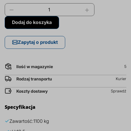
prz
–
+
cena
Dodatki do żywności
Bazy mydlane
za
Dodaj do koszyka
kg
Surowce paszowe i rolnicze
Sładniki aktywne nawilżające
Zapytaj o produkt
Ilość w magazynie
5
Rodzaj transportu
Kurier
Koszty dostawy
Sprawdź
Specyfikacja
Zawartość:
1100 kg