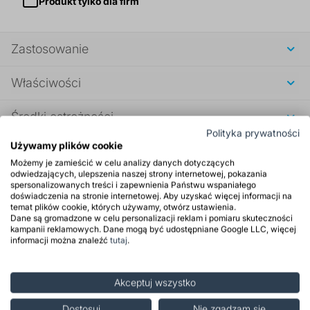
Produkt tylko dla firm
Zastosowanie
Właściwości
Środki ostrożności
Polityka prywatności
Używamy plików cookie
Opinie
Możemy je zamieścić w celu analizy danych dotyczących
odwiedzających, ulepszenia naszej strony internetowej, pokazania
Powiązane posty
spersonalizowanych treści i zapewnienia Państwu wspaniałego
doświadczenia na stronie internetowej. Aby uzyskać więcej informacji na
temat plików cookie, których używamy, otwórz ustawienia.
Dane są gromadzone w celu personalizacji reklam i pomiaru skuteczności
Polecane produkty
kampanii reklamowych. Dane mogą być udostępniane Google LLC, więcej
informacji można znaleźć
tutaj
.
Akceptuj wszystko
Dostosuj
Nie zgadzam się