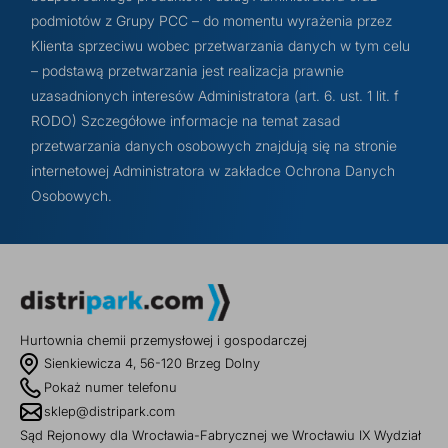
podmiotów z Grupy PCC – do momentu wyrażenia przez
Klienta sprzeciwu wobec przetwarzania danych w tym celu
– podstawą przetwarzania jest realizacja prawnie
uzasadnionych interesów Administratora (art. 6. ust. 1 lit. f
RODO) Szczegółowe informacje na temat zasad
przetwarzania danych osobowych znajdują się na stronie
internetowej Administratora w zakładce Ochrona Danych
Osobowych.
Hurtownia chemii przemysłowej i gospodarczej
Sienkiewicza 4, 56-120 Brzeg Dolny
Pokaż numer telefonu
sklep@distripark.com
Sąd Rejonowy dla Wrocławia-Fabrycznej we Wrocławiu IX Wydział