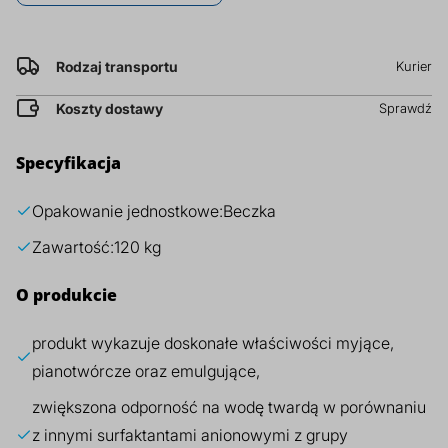
za
prz
kg
Dodatki do żywności
Bazy mydlane
Rodzaj transportu
Kurier
Surowce paszowe i rolnicze
Sładniki aktywne nawilżające
Koszty dostawy
Sprawdź
Specyfikacja
Opakowanie jednostkowe:
Beczka
Zawartość:
120 kg
O produkcie
produkt wykazuje doskonałe właściwości myjące,
pianotwórcze oraz emulgujące,
zwiększona odporność na wodę twardą w porównaniu
z innymi surfaktantami anionowymi z grupy