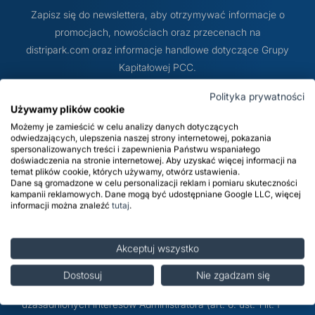
prz
Zapisz się do newslettera, aby otrzymywać informacje o
Dodatki do żywności
Bazy mydlane
promocjach, nowościach oraz przecenach na
distripark.com oraz informacje handlowe dotyczące Grupy
Kapitałowej PCC.
Surowce paszowe i rolnicze
Sładniki aktywne nawilżające
Polityka prywatności
Używamy plików cookie
Możemy je zamieścić w celu analizy danych dotyczących
Subskrybuj
odwiedzających, ulepszenia naszej strony internetowej, pokazania
spersonalizowanych treści i zapewnienia Państwu wspaniałego
doświadczenia na stronie internetowej. Aby uzyskać więcej informacji na
temat plików cookie, których używamy, otwórz ustawienia.
Administratorem Danych Osobowych jest distripark.com sp.
Dane są gromadzone w celu personalizacji reklam i pomiaru skuteczności
kampanii reklamowych. Dane mogą być udostępniane Google LLC, więcej
z o.o. ul. Sienkiewicza 4, 56-120 Brzeg Dolny. Dane
informacji można znaleźć
tutaj
.
osobowe będą przetwarzane w celu marketingu
bezpośredniego produktów i usług Administratora oraz
Akceptuj wszystko
podmiotów z Grupy PCC – do momentu wyrażenia przez
Klienta sprzeciwu wobec przetwarzania danych w tym celu
Dostosuj
Nie zgadzam się
– podstawą przetwarzania jest realizacja prawnie
uzasadnionych interesów Administratora (art. 6. ust. 1 lit. f