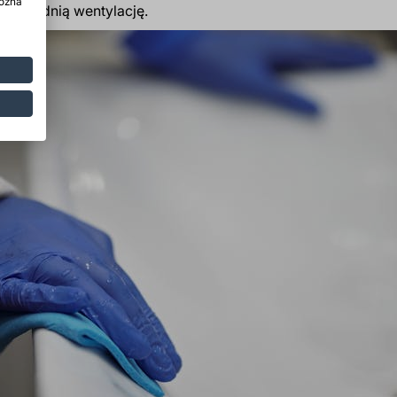
można
powiednią wentylację.