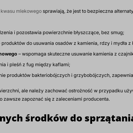
e
kwasu mlekowego
sprawiają, że jest to bezpieczna alternat
zenia i pozostawia powierzchnie błyszczące, bez smug;
 produktów do usuwania osadów z kamienia, rdzy i mydła z ka
omowego
– wspomaga skuteczne usuwanie kamienia z czajnik
a i pleśń z fug między kaflami;
ie produktów bakteriobójczych i grzybobójczych, zapewniaj
erzchni, ale należy zachować ostrożność w przypadku używa
o zawsze zapoznać się z zaleceniami producenta.
lnych środków do sprzątani