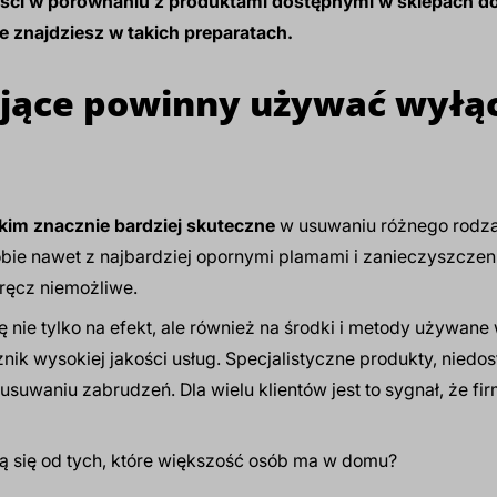
zyści w porównaniu z produktami dostępnymi w sklepach d
je znajdziesz w takich preparatach.
ające powinny używać wyłąc
kim znacznie bardziej skuteczne
w usuwaniu różnego rodza
obie nawet z najbardziej opornymi plamami i zanieczyszczen
ręcz niemożliwe.
 nie tylko na efekt, ale również na środki i metody używane
ik wysokiej jakości usług. Specjalistyczne produkty, niedos
usuwaniu zabrudzeń. Dla wielu klientów jest to sygnał, że f
ią się od tych, które większość osób ma w domu?