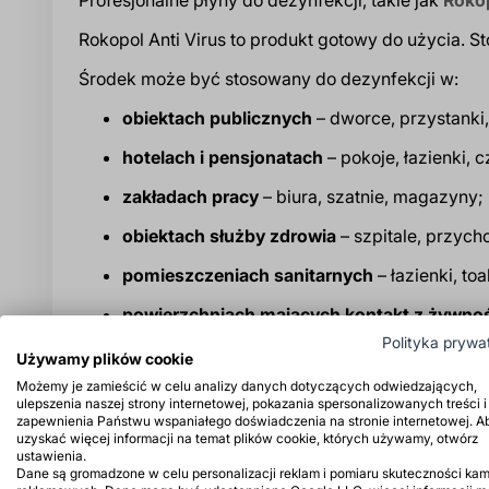
Rokopol Anti Virus to produkt gotowy do użycia. 
Środek może być stosowany do dezynfekcji w:
obiektach publicznych
– dworce, przystanki
hotelach i pensjonatach
– pokoje, łazienki, 
zakładach pracy
– biura, szatnie, magazyny;
obiektach służby zdrowia
– szpitale, przyc
pomieszczeniach sanitarnych
– łazienki, toa
powierzchniach mających kontakt z żywno
Polityka prywa
Używamy plików cookie
Sposób użycia produktu zależy od rodzaju dezynf
Możemy je zamieścić w celu analizy danych dotyczących odwiedzających,
odpływów. Czas działania preparatu to 5–15 minut.
ulepszenia naszej strony internetowej, pokazania spersonalizowanych treści i
zapewnienia Państwu wspaniałego doświadczenia na stronie internetowej. A
Przed użyciem należy sprawdzić działanie płynu 
uzyskać więcej informacji na temat plików cookie, których używamy, otwórz
ustawienia.
stosować na powierzchniach drewnianych, z pan
Dane są gromadzone w celu personalizacji reklam i pomiaru skuteczności kam