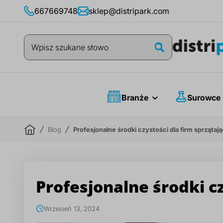
Przejdź
667669748
sklep@distripark.com
do
treści
Szukaj
Szukaj
Branże
Surowce 
Blog
Profesjonalne środki czystości dla firm sprzątaj
Profesjonalne środki c
Wrzesień 13, 2024