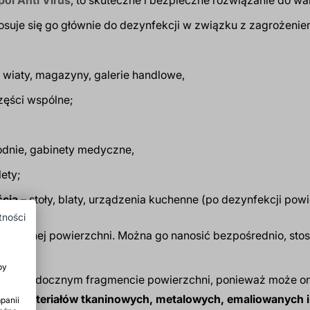
Stosuje się go głównie do dezynfekcji w związku z zagrożen
, wiaty, magazyny, galerie handlowe,
części wspólne;
hodnie, gabinety medyczne,
lety;
ścią
– stoły, blaty, urządzenia kuchenne (po dezynfekcji pow
tności
ekowanej powierzchni. Można go nanosić bezpośrednio, sto
by
na niewidocznym fragmencie powierzchni, ponieważ może on 
eli, materiałów tkaninowych, metalowych, emaliowanych i
panii