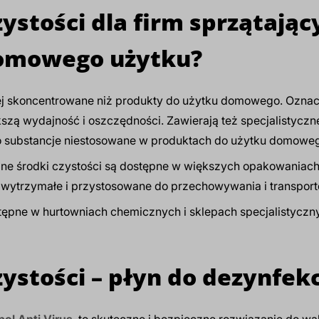
ystości dla firm sprzątając
domowego użytku?
iej skoncentrowane niż produkty do użytku domowego. Oznacz
szą wydajność i oszczędności. Zawierają też specjalistyczne
to substancje niestosowane w produktach do użytku domowe
lne środki czystości są dostępne w większych opakowaniach,
 wytrzymałe i przystosowane do przechowywania i transport
tępne w hurtowniach chemicznych i sklepach specjalistyczn
zystości – płyn do dezynfekc
ol Anti Virus
, to skuteczne i bezpieczne rozwiązanie do wal