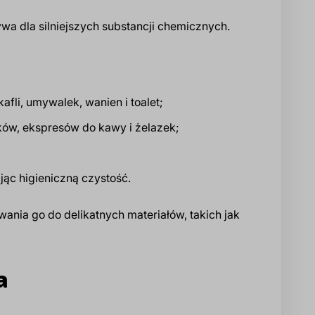
ywa dla silniejszych substancji chemicznych.
fli, umywalek, wanien i toalet;
ów, ekspresów do kawy i żelazek;
ąc higieniczną czystość.
nia go do delikatnych materiałów, takich jak
a