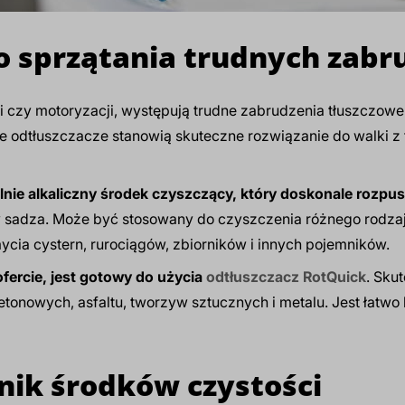
do sprzątania trudnych zab
i czy motoryzacji, występują trudne zabrudzenia tłuszczow
ne odtłuszczacze stanowią skuteczne rozwiązanie do walki z
lnie alkaliczny środek czyszczący, który doskonale rozpu
zy sadza. Może być stosowany do czyszczenia różnego rodzaj
mycia cystern, rurociągów, zbiorników i innych pojemników.
fercie, jest gotowy do użycia
odtłuszczacz RotQuick
. Sku
onowych, asfaltu, tworzyw sztucznych i metalu. Jest łatwo 
ik środków czystości