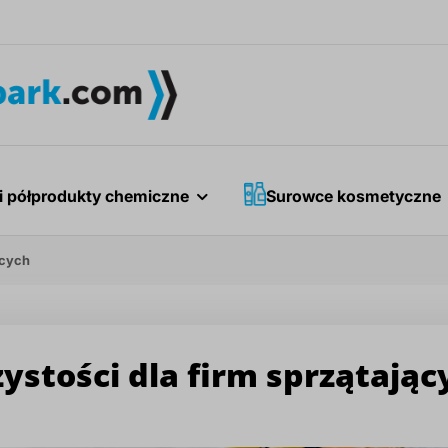
i półprodukty chemiczne
Surowce kosmetyczne
ących
zystości dla firm sprzątając