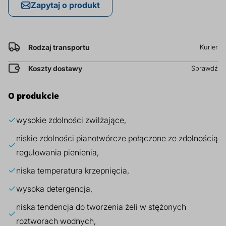
Zapytaj o produkt
prz
Dodatki do żywności
Bazy mydlane
Rodzaj transportu
Kurier
Surowce paszowe i rolnicze
Sładniki aktywne nawilżające
Koszty dostawy
Sprawdź
O produkcie
wysokie zdolności zwilżające,
niskie zdolności pianotwórcze połączone ze zdolnością
regulowania pienienia,
niska temperatura krzepnięcia,
wysoka detergencja,
niska tendencja do tworzenia żeli w stężonych
roztworach wodnych,