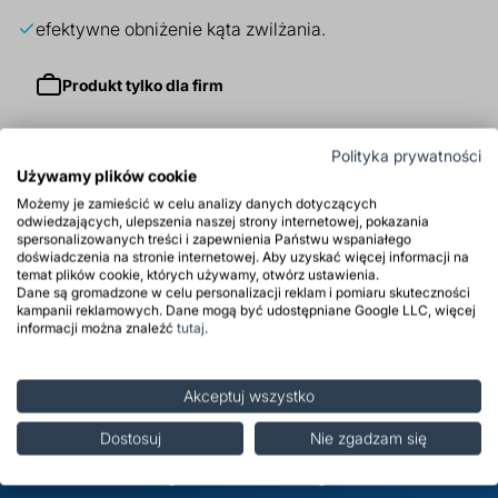
efektywne obniżenie kąta zwilżania.
Produkt tylko dla firm
Polityka prywatności
Zastosowanie
Używamy plików cookie
Możemy je zamieścić w celu analizy danych dotyczących
Właściwości
odwiedzających, ulepszenia naszej strony internetowej, pokazania
spersonalizowanych treści i zapewnienia Państwu wspaniałego
doświadczenia na stronie internetowej. Aby uzyskać więcej informacji na
Środki ostrożności
temat plików cookie, których używamy, otwórz ustawienia.
Dane są gromadzone w celu personalizacji reklam i pomiaru skuteczności
kampanii reklamowych. Dane mogą być udostępniane Google LLC, więcej
Opinie
informacji można znaleźć
tutaj
.
Akceptuj wszystko
Zapisz się do newslettera i
Dostosuj
Nie zgadzam się
bądź na bieżąco