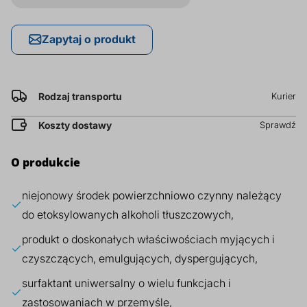
prz
Dodatki do żywności
Bazy mydlane
Zapytaj o produkt
Surowce paszowe i rolnicze
Sładniki aktywne nawilżające
Rodzaj transportu
Kurier
Koszty dostawy
Sprawdź
O produkcie
niejonowy środek powierzchniowo czynny należący
do etoksylowanych alkoholi tłuszczowych,
produkt o doskonałych właściwościach myjących i
czyszczących, emulgujących, dyspergujących,
surfaktant uniwersalny o wielu funkcjach i
zastosowaniach w przemyśle,