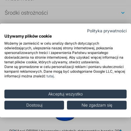
Środki ostrożności
Opinie
Polityka prywatności
Używamy plików cookie
Możemy je zamieścić w celu analizy danych dotyczących
Polecane produkty
odwiedzających, ulepszenia naszej strony internetowej, pokazania
spersonalizowanych treści i zapewnienia Państwu wspaniałego
doświadczenia na stronie internetowej. Aby uzyskać więcej informacji na
temat plików cookie, których używamy, otwórz ustawienia.
Dane są gromadzone w celu personalizacji reklam i pomiaru skuteczności
kampanii reklamowych. Dane mogą być udostępniane Google LLC, więcej
informacji można znaleźć
tutaj
.
Akceptuj wszystko
Dostosuj
Nie zgadzam się
ROKAnol DB11W Uniwersalny składnik detergentów beczka 200