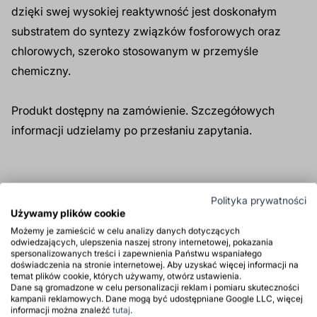
dzięki swej wysokiej reaktywność jest doskonałym
substratem do syntezy związków fosforowych oraz
chlorowych, szeroko stosowanym w przemyśle
chemiczny.
Produkt dostępny na zamówienie. Szczegółowych
informacji udzielamy po przesłaniu zapytania.
* Cena referencyjna, ustalana indywidualnie dla
Polityka prywatności
konkretnego zapytania.
Używamy plików cookie
Możemy je zamieścić w celu analizy danych dotyczących
Produkt tylko dla firm
odwiedzających, ulepszenia naszej strony internetowej, pokazania
spersonalizowanych treści i zapewnienia Państwu wspaniałego
Produkt niebezpieczny
doświadczenia na stronie internetowej. Aby uzyskać więcej informacji na
temat plików cookie, których używamy, otwórz ustawienia.
Dane są gromadzone w celu personalizacji reklam i pomiaru skuteczności
kampanii reklamowych. Dane mogą być udostępniane Google LLC, więcej
Zastosowanie
informacji można znaleźć
tutaj
.