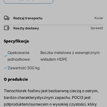
prz
za
kg
Dodatki do żywności
Bazy mydlane
Rodzaj transportu
Kurier
Surowce paszowe i rolnicze
Sładniki aktywne nawilżające
Koszty dostawy
Sprawdź
Specyfikacja
Opakowanie
Beczka metalowa z wewnętrznym
jednostkowe:
wkładem HDPE
Zawartość:
300 kg
O produkcie
Tlenochlorek fosforu jest bezbarwną cieczą o ostrym,
bardzo charakterystycznym zapachu. POCl3 jest
półproduktem/surowcem o wysokiej czystości, który