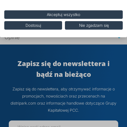
Właściwości
Akceptuj wszystko
Środki ostrożności
Dostosuj
Nie zgadzam się
Opinie
Zapisz się do newslettera i
bądź na bieżąco
Zapisz się do newslettera, aby otrzymywać informacje o
promocjach, nowościach oraz przecenach na
distripark.com oraz informacje handlowe dotyczące Grupy
Kapitałowej PCC.