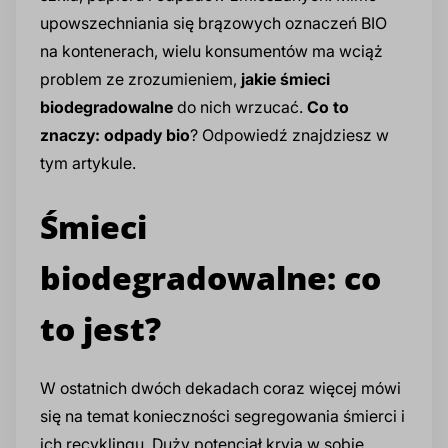
upowszechniania się brązowych oznaczeń BIO
Glikole, poliole i humektanty
Produkcja środków do mycia i pielęgnacji
Prod
Regu
Doda
Cytr
Rozp
Prod
Inhib
Spul
Benz
na kontenerach, wielu konsumentów ma wciąż
Budownictwo i chemia budowlana
twarzy
zmy
spo
zmy
problem ze zrozumieniem,
jakie śmieci
Surfaktanty
Dezy
Sole
biodegradowalne
do nich wrzucać.
Co to
Warsztaty i powierzchnie przemysłowe
Produkcja środków do depilacji i golenia
Prod
Prod
znaczy: odpady bio
? Odpowiedź znajdziesz w
Półprodukty do detergentów
Che
Żela
tym artykule.
BHP i pożarnictwo
Produkcja innych kosmetyków
Prod
Prod
Śmieci
Emulgatory, dyspergatory i dodatki
Odka
Sole
Utrzymanie dróg
formulacyjne
Oleje kosmetyczne
Prod
biodegradowalne: co
Nośn
Pralnie chemiczne i ekologiczne
Koagulanty i uzdatnianie wody
Substancje zagęszczające
Prod
to jest?
Cent
Dodatki do tworzyw sztucznych
Konserwanty kosmetyczne
Prod
W ostatnich dwóch dekadach coraz więcej mówi
Neut
się na temat konieczności segregowania śmierci i
Dodatki do betonu i chemii budowlanej
Składniki aktywne do kosmetyków
Prod
ich recyklingu. Duży potencjał kryją w sobie