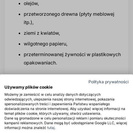
olejów,
przetworzonego drewna (płyty meblowej
itp.),
ziemi z kwiatów,
wilgotnego papieru,
przeterminowanej żywności w plastikowych
opakowaniach.
Co więc zrobić z takimi odpadkami pochodzenia
Polityka prywatności
organicznego? Wrzucaj je do kosza na śmieci
Używamy plików cookie
zmieszane.
Możemy je zamieścić w celu analizy danych dotyczących
odwiedzających, ulepszenia naszej strony internetowej, pokazania
spersonalizowanych treści i zapewnienia Państwu wspaniałego
Ważne!
Podczas selekcjonowania resztek zwróć
doświadczenia na stronie internetowej. Aby uzyskać więcej informacji na
szczególną uwagę na to, by oddzielać od siebie
temat plików cookie, których używamy, otwórz ustawienia.
Dane są gromadzone w celu personalizacji reklam i pomiaru skuteczności
surowce różnych kategorii. Usuwaj z
kampanii reklamowych. Dane mogą być udostępniane Google LLC, więcej
informacji można znaleźć
tutaj
.
bioodpadów foliowe opakowania, aluminiowe