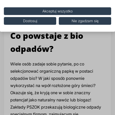
tacki i tekturowe kartoniki. Zabrudzone materiały
Akceptuj wszystko
zawsze wkładaj do czarnego pojemnika na
odpadki zmieszane.
Dostosuj
Nie zgadzam się
Co powstaje z bio
odpadów?
Wiele osób zadaje sobie pytanie, po co
selekcjonować organiczną papkę w postaci
odpadów bio? W jaki sposób ponownie
wykorzystać na wpół rozłożone góry śmieci?
Okazuje się, że kryją one w sobie znaczny
potencjał jako naturalny nawóz lub biogaz!
Zakłady PSZOK przekazują biologiczne odpady
specjalnym firmom, zajmującym się