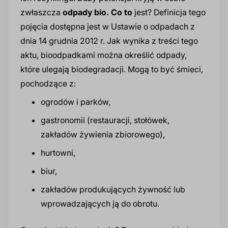
prz
zwłaszcza
odpady bio. Co to
jest? Definicja tego
Dodatki do żywności
Bazy mydlane
pojęcia dostępna jest w Ustawie o odpadach z
dnia 14 grudnia 2012 r. Jak wynika z treści tego
aktu, bioodpadkami można określić odpady,
Surowce paszowe i rolnicze
Sładniki aktywne nawilżające
które ulegają biodegradacji. Mogą to być śmieci,
pochodzące z:
ogrodów i parków,
gastronomii (restauracji, stołówek,
zakładów żywienia zbiorowego),
hurtowni,
biur,
zakładów produkujących żywność lub
wprowadzających ją do obrotu.