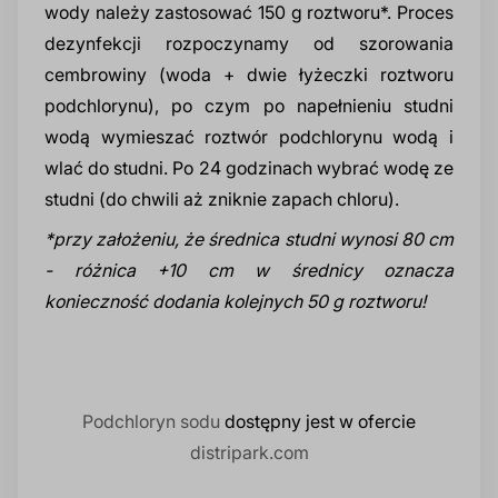
wody należy zastosować 150 g roztworu*. Proces
prz
dezynfekcji rozpoczynamy od szorowania
Dodatki do żywności
Bazy mydlane
cembrowiny (woda + dwie łyżeczki roztworu
podchlorynu), po czym po napełnieniu studni
Surowce paszowe i rolnicze
Sładniki aktywne nawilżające
wodą wymieszać roztwór podchlorynu wodą i
wlać do studni. Po 24 godzinach wybrać wodę ze
studni (do chwili aż zniknie zapach chloru).
*przy założeniu, że średnica studni wynosi 80 cm
- różnica +10 cm w średnicy oznacza
konieczność dodania kolejnych 50 g roztworu!
Podchloryn sodu
dostępny jest w ofercie
distripark.com