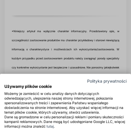
*Niniejszy artykuł ma wyłącznie charakter informacyjny. Przedstawiony opis, w
szczególności zastosowanie produktów ma charakter przykładowy i stanowi niewiążącą
informację o charakterystyce i możliwościach ich wykorzystania/zastosowania. W
każdym przypadku przed zastosowaniem produktu należy zasięgnąć porady specjalisty
czy konkretne wykorzystanie jest bezpieczne i uzasadnione. Nie ponosimy jakiejkolwiek
odpowiedzialności za stosowanie proponowanych rozwiązań, nawet w bardzo podobnych
Polityka prywatności
sytuacjach.
Używamy plików cookie
Możemy je zamieścić w celu analizy danych dotyczących
odwiedzających, ulepszenia naszej strony internetowej, pokazania
spersonalizowanych treści i zapewnienia Państwu wspaniałego
doświadczenia na stronie internetowej. Aby uzyskać więcej informacji na
temat plików cookie, których używamy, otwórz ustawienia.
Dane są gromadzone w celu personalizacji reklam i pomiaru skuteczności
Chlorek wapnia w programie zaopatrzenia
kampanii reklamowych. Dane mogą być udostępniane Google LLC, więcej
informacji można znaleźć
tutaj
.
owoców w wapń