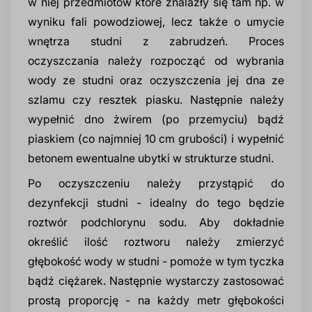
w niej przedmiotów które znalazły się tam np. w
wyniku fali powodziowej, lecz także o umycie
Glikole, poliole i humektanty
Produkcja środków do mycia i pielęgnacji
Prod
Regu
Doda
Cytr
Rozp
Prod
Inhib
Spul
Benz
wnętrza studni z zabrudzeń. Proces
Budownictwo i chemia budowlana
twarzy
zmy
spo
zmy
oczyszczania należy rozpocząć od wybrania
Surfaktanty
Dezy
Sole
wody ze studni oraz oczyszczenia jej dna ze
Warsztaty i powierzchnie przemysłowe
Produkcja środków do depilacji i golenia
Prod
Prod
szlamu czy resztek piasku. Następnie należy
Półprodukty do detergentów
Che
Żela
wypełnić dno żwirem (po przemyciu) bądź
BHP i pożarnictwo
Produkcja innych kosmetyków
Prod
Prod
piaskiem (co najmniej 10 cm grubości) i wypełnić
Emulgatory, dyspergatory i dodatki
Odka
Sole
betonem ewentualne ubytki w strukturze studni.
Utrzymanie dróg
formulacyjne
Oleje kosmetyczne
Prod
Po oczyszczeniu należy przystąpić do
Nośn
dezynfekcji studni - idealny do tego będzie
Pralnie chemiczne i ekologiczne
Koagulanty i uzdatnianie wody
Substancje zagęszczające
Prod
roztwór podchlorynu sodu. Aby dokładnie
Cent
określić ilość roztworu należy zmierzyć
Dodatki do tworzyw sztucznych
Konserwanty kosmetyczne
Prod
głębokość wody w studni - pomoże w tym tyczka
bądź ciężarek. Następnie wystarczy zastosować
Neut
prostą proporcję - na każdy metr głębokości
Dodatki do betonu i chemii budowlanej
Składniki aktywne do kosmetyków
Prod