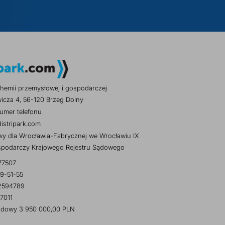
hemii przemysłowej i gospodarczej
wicza 4, 56-120 Brzeg Dolny
umer telefonu
istripark.com
y dla Wrocławia-Fabrycznej we Wrocławiu IX
spodarczy Krajowego Rejestru Sądowego
77507
9-51-55
2594789
7011
ładowy 3 950 000,00 PLN