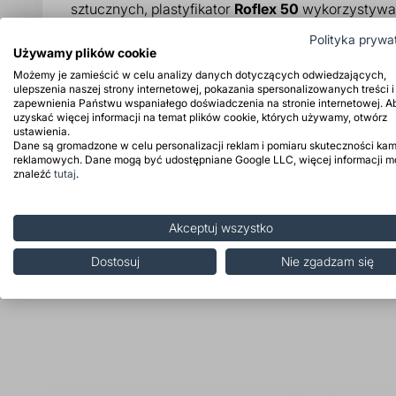
sztucznych, plastyfikator
Roflex 50
wykorzystywany
• budownictwo (np. folie i plandeki budowlane, p
Polityka prywa
Używamy plików cookie
• tworzywa sztuczne (granulaty PVC, produkcja k
Możemy je zamieścić w celu analizy danych dotyczących odwiedzających,
• włókiennictwo i tekstylia (np. powlekane tkaniny
ulepszenia naszej strony internetowej, pokazania spersonalizowanych treści i
zapewnienia Państwu wspaniałego doświadczenia na stronie internetowej. A
• transport (np. plandeki samochodowe, wykładz
uzyskać więcej informacji na temat plików cookie, których używamy, otwórz
ustawienia.
• elektrotechnika (np. otuliny kablowe, ekrany pro
Dane są gromadzone w celu personalizacji reklam i pomiaru skuteczności kam
reklamowych. Dane mogą być udostępniane Google LLC, więcej informacji 
znaleźć
tutaj
.
Akceptuj wszystko
Dostosuj
Nie zgadzam się