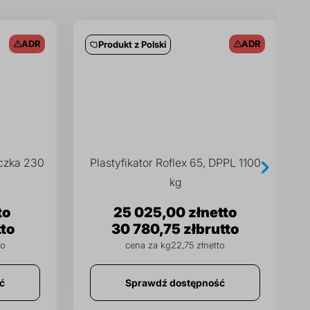
ADR
ADR
Produkt z Polski
eczka 230
Plastyfikator Roflex 65, DPPL 1100
kg
25 025,00 zł
30 780,75 zł
22,75 zł
ć
Sprawdź dostępność