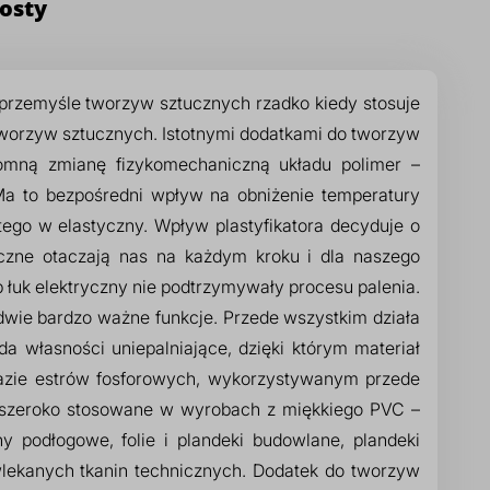
osty
przemyśle tworzyw sztucznych rzadko kiedy stosuje
o tworzyw sztucznych. Istotnymi dodatkami do tworzyw
gromną zmianę fizykomechaniczną układu polimer –
 Ma to bezpośredni wpływ na obniżenie temperatury
tego w elastyczny. Wpływ plastyfikatora decyduje o
zne otaczają nas na każdym kroku i dla naszego
 łuk elektryczny nie podtrzymywały procesu palenia.
 dwie bardzo ważne funkcje. Przede wszystkim działa
a własności uniepalniające, dzięki którym materiał
bazie estrów fosforowych, wykorzystywanym przede
są szeroko stosowane w wyrobach z miękkiego PVC –
y podłogowe, folie i plandeki budowlane, plandeki
lekanych tkanin technicznych.
Dodatek do tworzyw