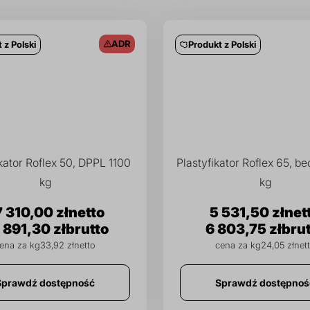
ADR
 z Polski
Produkt z Polski
kator Roflex 50, DPPL 1100
Plastyfikator Roflex 65, b
kg
kg
 310,00 zł
5 531,50 zł
 891,30 zł
6 803,75 zł
33,92 zł
24,05 zł
Sprawdź dostępność
Sprawdź dostępnoś