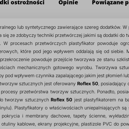
dki ostrożności
Opinie
Powiązane p
ralnego lub syntetycznego zawierające szereg dodatków. W 
a się ze zdobyczy techniki przetwórczej jakimi są dodatki d
ze. W procesach przetwórczych plastyfikator powoduje o
imerowych, które pod jego wpływem oddalają się od siebie.
o przekroczenie powoduje przejście tworzywa ze stanu szklis
wościach mechanicznych gotowego wyrobu. Tworzywa sztuc
aby pod wpływem czynnika zapalającego jakim jest płomień lub
tworzyw sztucznych jest oferowany
Roflex 50
, posiadający
b procesy przetwórstwa tworzyw sztucznych. Ponadto, posiad
 do tworzyw sztucznych
Roflex 50
jest plastyfikatorem na 
winylu). Plastyfikatory o właściwościach uniepalniających 
e, pokrycia i membrany dachowe, tapety ścienne, wykładzin
tuliny kablowe, ekrany projekcyjne, plastizole PVC do pow