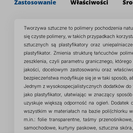
Zastosowanie
Właściwości
Śro
Tworzywa sztuczne to polimery pochodzenia natu
się czyste polimery, w takich przypadkach korzyst
sztucznych są plastyfikatory oraz uniepalniac
plastyfikator. Zmienia strukturę łańcuchów pol
zeszklenia, czyli parametru granicznego, któreg
jakości, docelowym zastosowaniu oraz właści
bezpieczeństwa modyfikuje się je w taki sposób, 
Jednym z wysokospecjalistycznych dodatków do 
jako plastyfikator, ułatwiając w znaczący sposó
uzyskuje większą odporność na ogień. Dodatek
wszystkim w materiałach na bazie poli(chlorku 
m.in.: folie transparentne, taśmy przenośnikow
samochodowe, kurtyny paskowe, sztuczna skóra, o