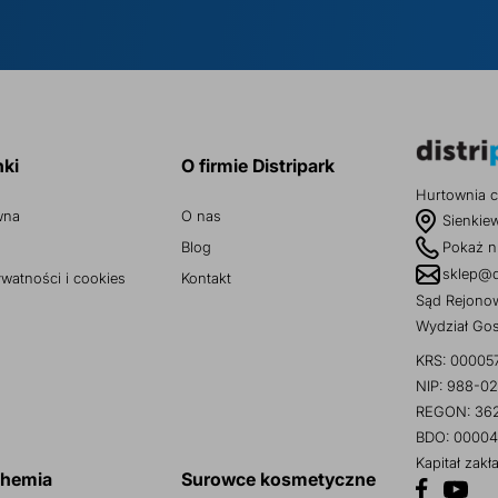
nki
O firmie Distripark
Hurtownia c
wna
O nas
Sienkie
Blog
Pokaż n
sklep@d
ywatności i cookies
Kontakt
Sąd Rejonow
Wydział Go
KRS: 00005
NIP: 988-02
REGON: 36
BDO: 00004
Kapitał zak
chemia
Surowce kosmetyczne