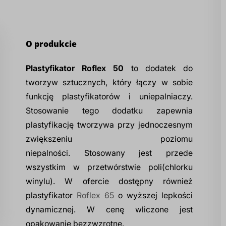
O produkcie
Plastyfikator Roflex 50
to d
odatek do
tworzyw sztucznych, który
łączy w sobie
funkcję plastyfikatorów i uniepalniaczy.
Stosowanie tego dodatku zapewnia
plastyfikację tworzywa przy jednoczesnym
zwiększeniu poziomu
niepalności.
Stosowany jest przede
wszystkim w przetwórstwie poli(chlorku
winylu).
W ofercie dostępny również
plastyfikator
Roflex 65
o wyższej lepkości
dynamicznej.
W cenę wliczone jest
opakowanie bezzwzrotne.