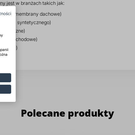
 jest w branżach takich jak:
okrycia i membrany dachowe)
tności
auczuku syntetycznego)
 techniczne)
by
iny samochodowe)
jekcyjne)
panii
można
Polecane produkty