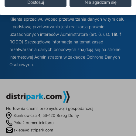
Dostosuj
Nie zgadzam się
bezpośredniego produktów i usług Administratora oraz
podmiotów z Grupy PCC – do momentu wyrażenia przez
Klienta sprzeciwu wobec przetwarzania danych w tym celu
– podstawą przetwarzania jest realizacja prawnie
uzasadnionych interesów Administratora (art. 6. ust. 1 lit. f
RODO) Szczegółowe informacje na temat zasad
przetwarzania danych osobowych znajdują się na stronie
internetowej Administratora w zakładce Ochrona Danych
Osobowych.
Hurtownia chemii przemysłowej i gospodarczej
Sienkiewicza 4, 56-120 Brzeg Dolny
Pokaż numer telefonu
sklep@distripark.com