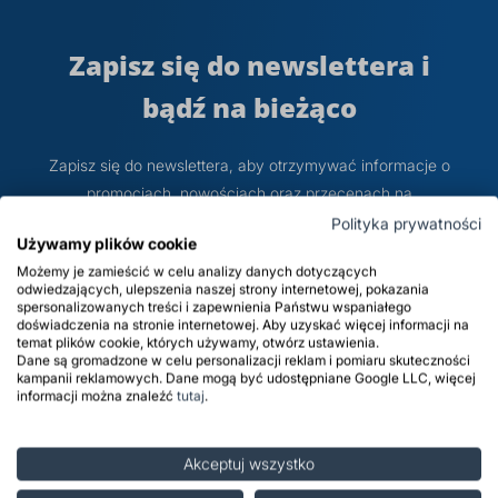
prz
Dodatki do żywności
Bazy mydlane
Zapisz się do newslettera i
bądź na bieżąco
Surowce paszowe i rolnicze
Sładniki aktywne nawilżające
Zapisz się do newslettera, aby otrzymywać informacje o
promocjach, nowościach oraz przecenach na
distripark.com oraz informacje handlowe dotyczące Grupy
Polityka prywatności
Używamy plików cookie
Kapitałowej PCC.
Możemy je zamieścić w celu analizy danych dotyczących
odwiedzających, ulepszenia naszej strony internetowej, pokazania
spersonalizowanych treści i zapewnienia Państwu wspaniałego
doświadczenia na stronie internetowej. Aby uzyskać więcej informacji na
temat plików cookie, których używamy, otwórz ustawienia.
Subskrybuj
Dane są gromadzone w celu personalizacji reklam i pomiaru skuteczności
kampanii reklamowych. Dane mogą być udostępniane Google LLC, więcej
informacji można znaleźć
tutaj
.
Administratorem Danych Osobowych jest distripark.com sp.
z o.o. ul. Sienkiewicza 4, 56-120 Brzeg Dolny. Dane
Akceptuj wszystko
osobowe będą przetwarzane w celu marketingu