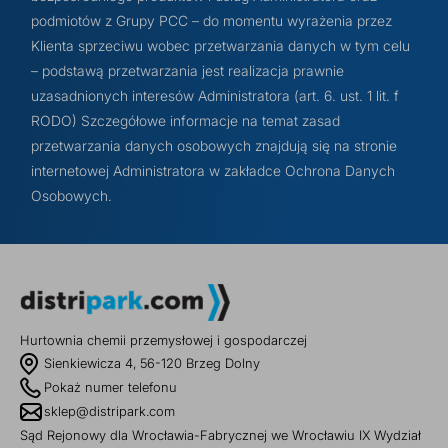
podmiotów z Grupy PCC – do momentu wyrażenia przez
Klienta sprzeciwu wobec przetwarzania danych w tym celu
– podstawą przetwarzania jest realizacja prawnie
uzasadnionych interesów Administratora (art. 6. ust. 1 lit. f
RODO) Szczegółowe informacje na temat zasad
przetwarzania danych osobowych znajdują się na stronie
internetowej Administratora w zakładce Ochrona Danych
Osobowych.
Hurtownia chemii przemysłowej i gospodarczej
Sienkiewicza 4, 56-120 Brzeg Dolny
Pokaż numer telefonu
sklep@distripark.com
Sąd Rejonowy dla Wrocławia-Fabrycznej we Wrocławiu IX Wydział