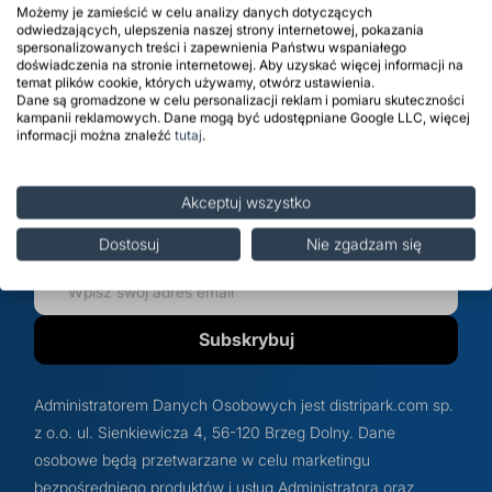
Możemy je zamieścić w celu analizy danych dotyczących
odwiedzających, ulepszenia naszej strony internetowej, pokazania
Zapisz się do newslettera i
spersonalizowanych treści i zapewnienia Państwu wspaniałego
doświadczenia na stronie internetowej. Aby uzyskać więcej informacji na
bądź na bieżąco
temat plików cookie, których używamy, otwórz ustawienia.
Dane są gromadzone w celu personalizacji reklam i pomiaru skuteczności
kampanii reklamowych. Dane mogą być udostępniane Google LLC, więcej
informacji można znaleźć
tutaj
.
Zapisz się do newslettera, aby otrzymywać informacje o
promocjach, nowościach oraz przecenach na
distripark.com oraz informacje handlowe dotyczące Grupy
Akceptuj wszystko
Kapitałowej PCC.
Dostosuj
Nie zgadzam się
Subskrybuj
Administratorem Danych Osobowych jest distripark.com sp.
z o.o. ul. Sienkiewicza 4, 56-120 Brzeg Dolny. Dane
osobowe będą przetwarzane w celu marketingu
bezpośredniego produktów i usług Administratora oraz