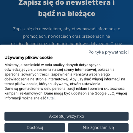
Zapisz się do newslettera i
prz
bądź na bieżąco
Dodatki do żywności
Bazy mydlane
Zapisz się do newslettera, aby otrzymywać informacje o
Surowce paszowe i rolnicze
Sładniki aktywne nawilżające
promocjach, nowościach oraz przecenach na
distripark.com oraz informacje handlowe dotyczące Grupy
Kapitałowej PCC.
Polityka prywatności
Używamy plików cookie
Możemy je zamieścić w celu analizy danych dotyczących
odwiedzających, ulepszenia naszej strony internetowej, pokazania
spersonalizowanych treści i zapewnienia Państwu wspaniałego
doświadczenia na stronie internetowej. Aby uzyskać więcej informacji na
Subskrybuj
temat plików cookie, których używamy, otwórz ustawienia.
Dane są gromadzone w celu personalizacji reklam i pomiaru skuteczności
kampanii reklamowych. Dane mogą być udostępniane Google LLC, więcej
informacji można znaleźć
tutaj
.
Administratorem Danych Osobowych jest distripark.com sp.
z o.o. ul. Sienkiewicza 4, 56-120 Brzeg Dolny. Dane
osobowe będą przetwarzane w celu marketingu
Akceptuj wszystko
bezpośredniego produktów i usług Administratora oraz
Dostosuj
Nie zgadzam się
podmiotów z Grupy PCC – do momentu wyrażenia przez