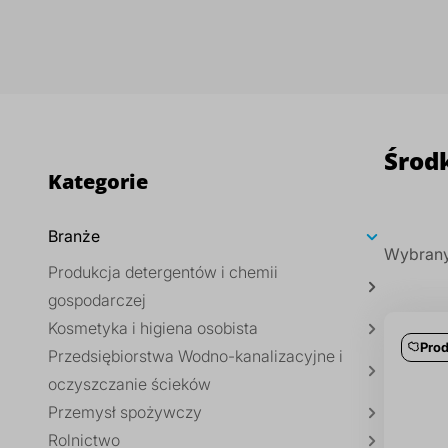
Środki gaśnicze dostępne w naszej ofercie to sp
także brak szkodliwości dla środowiska natural
Środk
Kategorie
Branże
Wybrany
Produkcja detergentów i chemii
gospodarczej
Kosmetyka i higiena osobista
Prod
Przedsiębiorstwa Wodno-kanalizacyjne i
oczyszczanie ścieków
Przemysł spożywczy
Rolnictwo