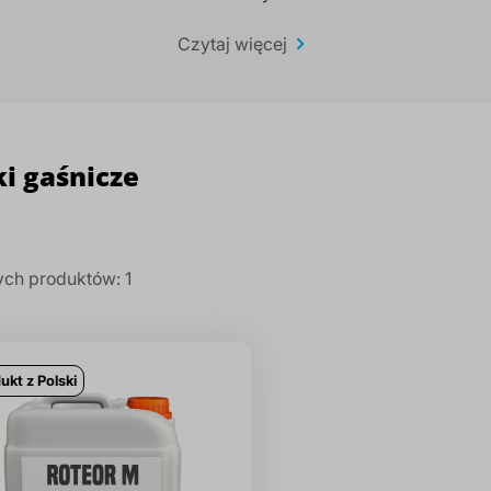
rawdzone artykuły, które zostały zaaprobowane do użytku po s
Czytaj więcej
nego. W Distripark posiadamy środki gaśnicze pianotwórcze o
oraz dużych pojemnościach.
i gaśnicze
ch produktów:
1
ukt z Polski