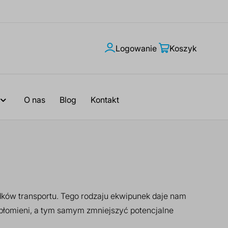
Logowanie
Moje
Koszyk
konto
O nas
Blog
Kontakt
dków transportu. Tego rodzaju ekwipunek daje nam
 płomieni, a tym samym zmniejszyć potencjalne