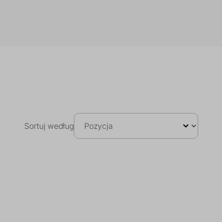
erii testów, potwierdzających ich skuteczność, a
raz spieniające różnych klas, dostępne w małych
Sortuj według