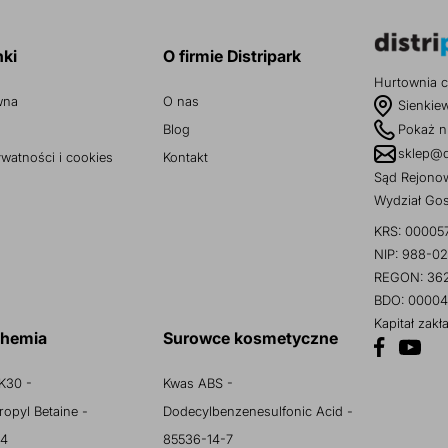
nki
O firmie Distripark
Hurtownia c
wna
O nas
Sienkie
Blog
Pokaż n
sklep@d
ywatności i cookies
Kontakt
Sąd Rejonow
Wydział Go
KRS: 00005
NIP: 988-02
REGON: 36
BDO: 00004
Kapitał zak
chemia
Surowce kosmetyczne
K30 -
Kwas ABS -
opyl Betaine -
Dodecylbenzenesulfonic Acid -
 4
85536-14-7