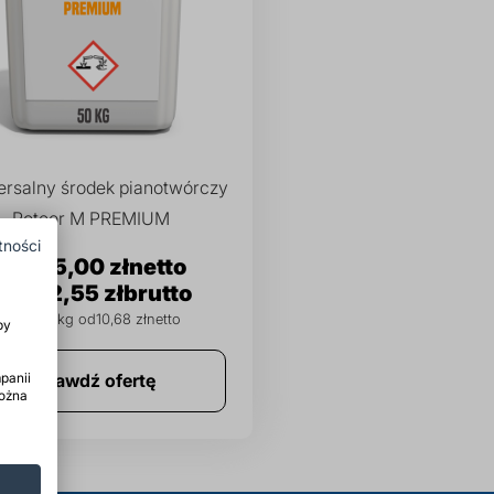
rsalny środek pianotwórczy
Roteor M PREMIUM
tności
685,00 zł
842,55 zł
cena za kg od
10,68 zł
by
panii
Sprawdź ofertę
można