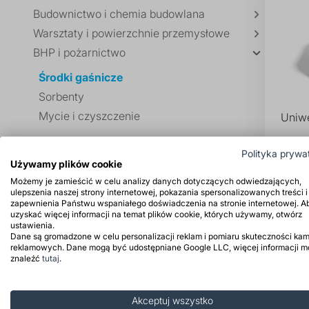
Budownictwo i chemia budowlana
Warsztaty i powierzchnie przemysłowe
BHP i pożarnictwo
Środki gaśnicze
Sorbenty
Mycie i czyszczenie
Uniwe
Utrzymanie dróg
Polityka prywa
Pralnie chemiczne i ekologiczne
Używamy plików cookie
Możemy je zamieścić w celu analizy danych dotyczących odwiedzających,
Surowce i półprodukty chemiczne
ulepszenia naszej strony internetowej, pokazania spersonalizowanych treści i
Surowce kosmetyczne
zapewnienia Państwu wspaniałego doświadczenia na stronie internetowej. A
uzyskać więcej informacji na temat plików cookie, których używamy, otwórz
ustawienia.
Dane są gromadzone w celu personalizacji reklam i pomiaru skuteczności kam
reklamowych. Dane mogą być udostępniane Google LLC, więcej informacji 
znaleźć
tutaj
.
Akceptuj wszystko