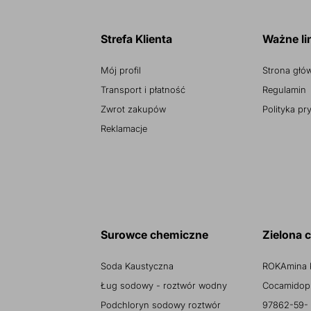
Strefa Klienta
Ważne li
Mój profil
Strona głó
Transport i płatność
Regulamin
Zwrot zakupów
Polityka pr
Reklamacje
Surowce chemiczne
Zielona 
Soda Kaustyczna
ROKAmina 
Ług sodowy - roztwór wodny
Cocamidopr
Podchloryn sodowy roztwór
97862-59-