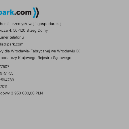
hemii przemysłowej i gospodarczej
wicza 4, 56-120 Brzeg Dolny
umer telefonu
istripark.com
y dla Wrocławia-Fabrycznej we Wrocławiu IX
spodarczy Krajowego Rejestru Sądowego
77507
9-51-55
2594789
7011
ładowy 3 950 000,00 PLN