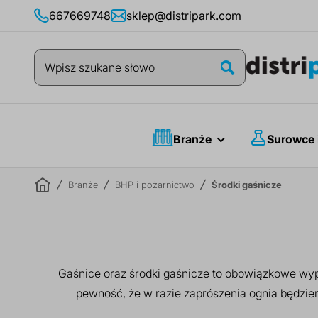
Przejdź
667669748
sklep@distripark.com
do
treści
Szukaj
Szukaj
Branże
Surowce 
Branże
BHP i pożarnictwo
Środki gaśnicze
Gaśnice oraz środki gaśnicze to obowiązkowe wyp
pewność, że w razie zaprószenia ognia będzie