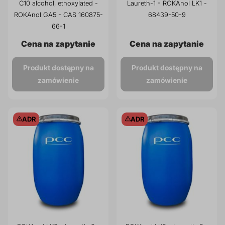
C10 alcohol, ethoxylated -
Laureth-1 - ROKAnol LK1 -
ROKAnol GA5 - CAS 160875-
68439-50-9
66-1
Cena na zapytanie
Cena na zapytanie
Produkt dostępny na
Produkt dostępny na
zamówienie
zamówienie
ADR
ADR