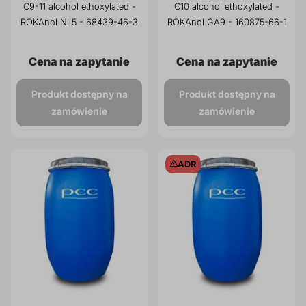
C9-11 alcohol ethoxylated -
C10 alcohol ethoxylated -
prz
ROKAnol NL5 - 68439-46-3
ROKAnol GA9 - 160875-66-1
Dodatki do żywności
Bazy mydlane
Cena na zapytanie
Cena na zapytanie
Surowce paszowe i rolnicze
Sładniki aktywne nawilżające
Produkt dostępny na
Produkt dostępny na
zamówienie
zamówienie
ADR