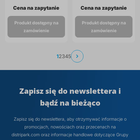
Cena na zapytanie
Cena na zapytanie
Produkt dostępny na
Produkt dostępny na
zamówienie
zamówienie
Strona
Aktualnie
Strona
Strona
Strona
Strona
1
2
3
4
5
Strona
Następne
czytasz
stronę
Zapisz się do newslettera i
bądź na bieżąco
Zapisz się do newslettera, aby otrzymywać informacje o
promocjach, nowościach oraz przecenach na
distripark.com oraz informacje handlowe dotyczące Grupy