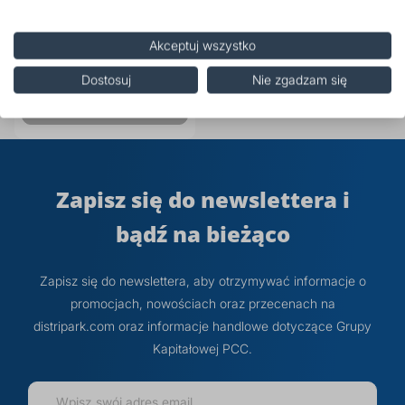
468,50 zł
576,26 zł
cena za kg od
3,87 zł
Akceptuj wszystko
Dostosuj
Nie zgadzam się
Produkt dostępny na
zamówienie
Zapisz się do newslettera i
bądź na bieżąco
Zapisz się do newslettera, aby otrzymywać informacje o
promocjach, nowościach oraz przecenach na
distripark.com oraz informacje handlowe dotyczące Grupy
Kapitałowej PCC.