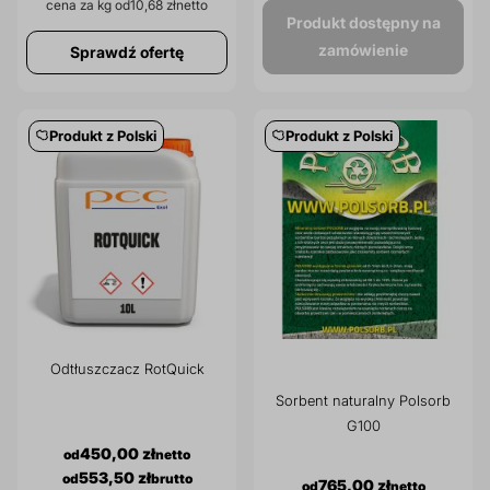
cena za kg od
10,68 zł
prz
Produkt dostępny na
Dodatki do żywności
Bazy mydlane
zamówienie
Sprawdź ofertę
Surowce paszowe i rolnicze
Sładniki aktywne nawilżające
Produkt z Polski
Produkt z Polski
Odtłuszczacz RotQuick
Sorbent naturalny Polsorb
G100
450,00 zł
553,50 zł
765,00 zł