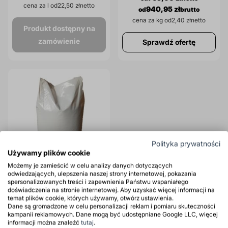
cena za l od
22,50 zł
940,95 zł
cena za kg od
2,40 zł
Produkt dostępny na
zamówienie
Sprawdź ofertę
Polityka prywatności
Używamy plików cookie
Możemy je zamieścić w celu analizy danych dotyczących
odwiedzających, ulepszenia naszej strony internetowej, pokazania
spersonalizowanych treści i zapewnienia Państwu wspaniałego
Sorbent Mineralny POLSORB
doświadczenia na stronie internetowej. Aby uzyskać więcej informacji na
temat plików cookie, których używamy, otwórz ustawienia.
Plus
Dane są gromadzone w celu personalizacji reklam i pomiaru skuteczności
kampanii reklamowych. Dane mogą być udostępniane Google LLC, więcej
informacji można znaleźć
tutaj
.