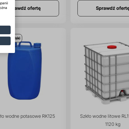
panii
Sprawdź ofertę
Sprawdź ofert
można
ukt z Polski
ło wodne potasowe RK125
Szkło wodne litowe RL
1120 kg