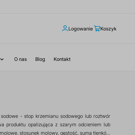
Logowanie
Moje
Koszyk
konto
O nas
Blog
Kontakt
 sodowe - stop krzemianu sodowego lub roztwór
 produktu opalizująca z szarym odcieniem lub
e molowe, stosunek molowy, gęstość, suma tlenków