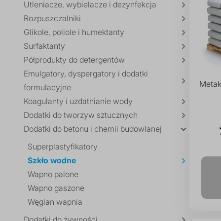
Utleniacze, wybielacze i dezynfekcja
Rozpuszczalniki
Glikole, poliole i humektanty
Surfaktanty
Półprodukty do detergentów
Emulgatory, dyspergatory i dodatki
Metak
formulacyjne
Koagulanty i uzdatnianie wody
Dodatki do tworzyw sztucznych
Dodatki do betonu i chemii budowlanej
Superplastyfikatory
Szkło wodne
Wapno palone
Wapno gaszone
Węglan wapnia
Dodatki do żywności