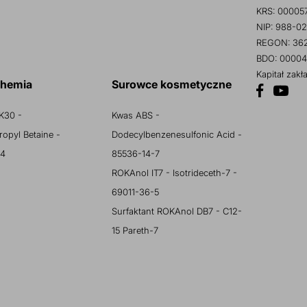
KRS: 00005
NIP: 988-02
REGON: 36
BDO: 00004
Kapitał zak
chemia
Surowce kosmetyczne
K30 -
Kwas ABS -
opyl Betaine -
Dodecylbenzenesulfonic Acid -
 4
85536-14-7
ROKAnol IT7 - Isotrideceth-7 -
69011-36-5
Surfaktant ROKAnol DB7 - C12-
15 Pareth-7