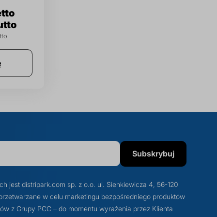
ę
Subskrybuj
est distripark.com sp. z o.o. ul. Sienkiewicza 4, 56-120
przetwarzane w celu marketingu bezpośredniego produktów
otów z Grupy PCC – do momentu wyrażenia przez Klienta