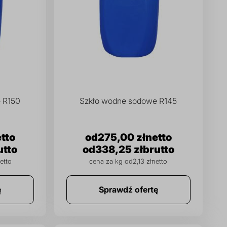
 R150
Szkło wodne sodowe R145
275,00 zł
338,25 zł
cena za kg od
2,13 zł
ę
Sprawdź ofertę