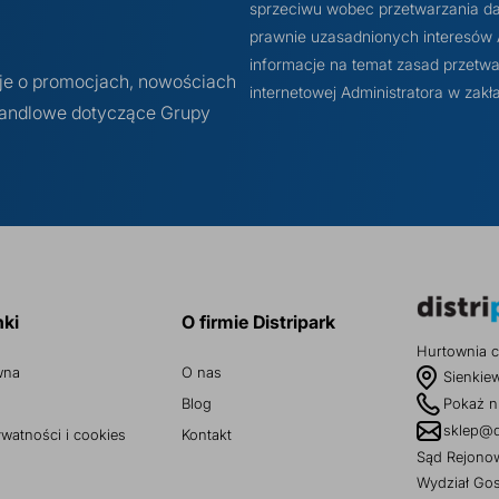
sprzeciwu wobec przetwarzania dan
prawnie uzasadnionych interesów Ad
informacje na temat zasad przetwa
cje o promocjach, nowościach
internetowej Administratora w z
 handlowe dotyczące Grupy
nki
O firmie Distripark
Hurtownia c
wna
O nas
Sienkie
Blog
Pokaż n
sklep@d
ywatności i cookies
Kontakt
Sąd Rejonow
Wydział Go