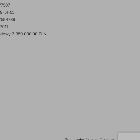
77507
9-51-55
2594789
7011
ładowy 3 950 000,00 PLN
Realizacja:
Aurora Creation