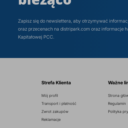
Zapisz się do newslettera, aby otrzymywać informa
oraz przecenach na distripark.com oraz informacje
Kapitałowej PCC.
Strefa Klienta
Ważne li
Mój profil
Strona głó
Transport i płatność
Regulamin
Zwrot zakupów
Polityka pr
Reklamacje