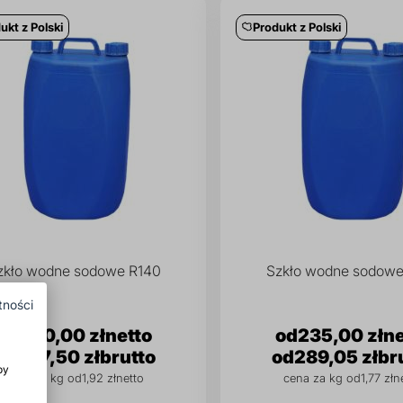
ukt z Polski
Produkt z Polski
zkło wodne sodowe R140
Szkło wodne sodowe
tności
250,00 zł
235,00 zł
307,50 zł
289,05 zł
by
cena za kg od
1,92 zł
cena za kg od
1,77 zł