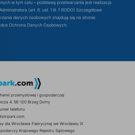
ych w tym celu – podstawą przetwarzania jest realizacja
ministratora (art. 6. ust. 1 lit. f RODO) Szczegółowe
rzania danych osobowych znajdują się na stronie
akładce Ochrona Danych Osobowych.
hemii przemysłowej i gospodarczej
wicza 4, 56-120 Brzeg Dolny
umer telefonu
istripark.com
y dla Wrocławia-Fabrycznej we Wrocławiu IX
spodarczy Krajowego Rejestru Sądowego