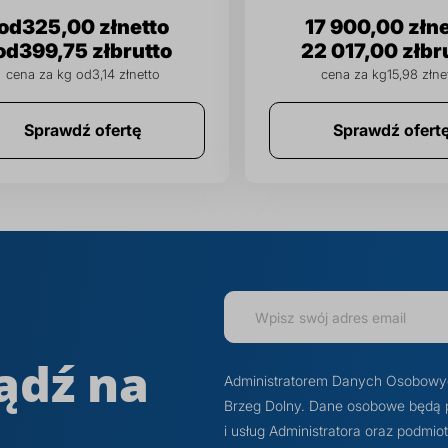
325,00 zł
17 900,00 zł
399,75 zł
22 017,00 zł
cena za kg od
3,14 zł
cena za kg
15,98 zł
Sprawdź ofertę
Sprawdź ofert
ądź na
Administratorem Danych Osobowych j
Brzeg Dolny. Dane osobowe będą 
i usług Administratora oraz podmi