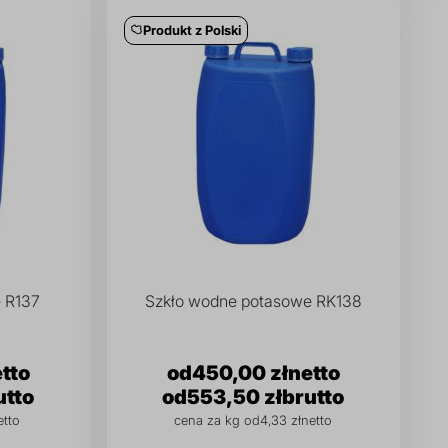
Produkt z Polski
 R137
Szkło wodne potasowe RK138
450,00 zł
553,50 zł
cena za kg od
4,33 zł