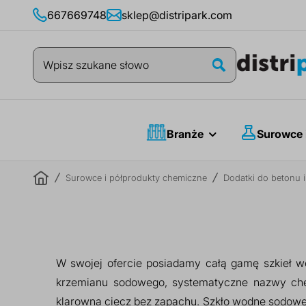
Przejdź
667669748
sklep@distripark.com
do
treści
Szukaj
Szukaj
Branże
Surowce 
Surowce i półprodukty chemiczne
Dodatki do betonu 
W swojej ofercie posiadamy całą gamę szkieł 
krzemianu sodowego, systematyczne nazwy che
klarowna ciecz bez zapachu. Szkło wodne sodowe 