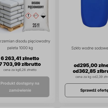
rzemian disodu pięciowodny
paleta 1000 kg
Szkło wodne sodowe
6 263,41 zł
7 703,99 zł
295,00 zł
cena za kg
6,26 zł
362,85 zł
cena za kg od
2,39 zł
Produkt dostępny na
zamówienie
Sprawdź ofert