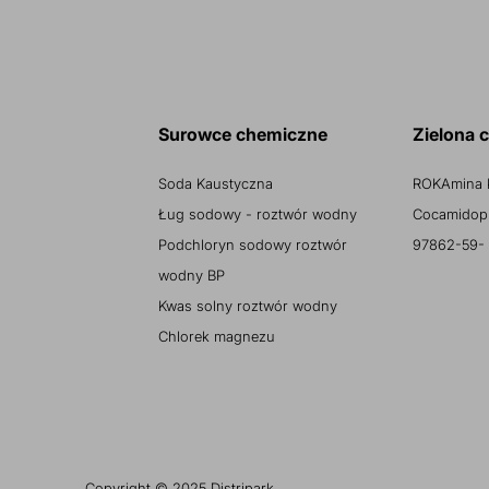
Surowce chemiczne
Zielona 
Soda Kaustyczna
ROKAmina 
Ług sodowy - roztwór wodny
Cocamidopr
Podchloryn sodowy roztwór
97862-59-
wodny BP
Kwas solny roztwór wodny
Chlorek magnezu
Copyright © 2025 Distripark