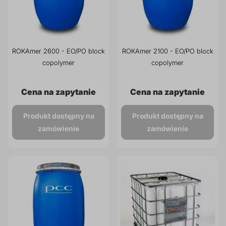
prz
Dodatki do żywności
Bazy mydlane
ROKAmer 2600 - EO/PO block
ROKAmer 2100 - EO/PO block
Surowce paszowe i rolnicze
Sładniki aktywne nawilżające
copolymer
copolymer
Cena na zapytanie
Cena na zapytanie
Produkt dostępny na
Produkt dostępny na
zamówienie
zamówienie