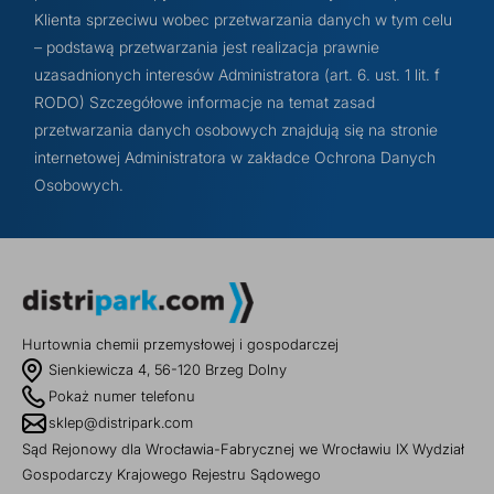
Klienta sprzeciwu wobec przetwarzania danych w tym celu
– podstawą przetwarzania jest realizacja prawnie
uzasadnionych interesów Administratora (art. 6. ust. 1 lit. f
RODO) Szczegółowe informacje na temat zasad
przetwarzania danych osobowych znajdują się na stronie
internetowej Administratora w zakładce Ochrona Danych
Osobowych.
Hurtownia chemii przemysłowej i gospodarczej
Sienkiewicza 4, 56-120 Brzeg Dolny
Pokaż numer telefonu
sklep@distripark.com
Sąd Rejonowy dla Wrocławia-Fabrycznej we Wrocławiu IX Wydział
Gospodarczy Krajowego Rejestru Sądowego