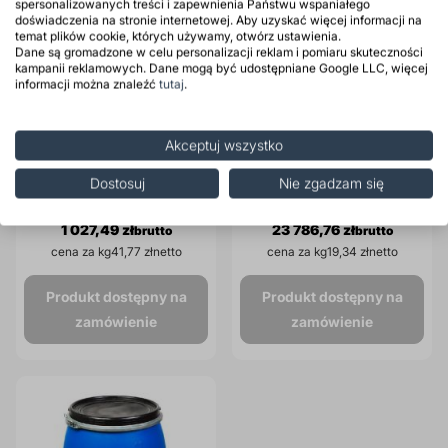
spersonalizowanych treści i zapewnienia Państwu wspaniałego
doświadczenia na stronie internetowej. Aby uzyskać więcej informacji na
temat plików cookie, których używamy, otwórz ustawienia.
Dane są gromadzone w celu personalizacji reklam i pomiaru skuteczności
kampanii reklamowych. Dane mogą być udostępniane Google LLC, więcej
informacji można znaleźć
tutaj
.
ROKAmer 1010 Surfaktant
ROKAmer 1010/50 Surfaktant
Akceptuj wszystko
niskopienny, składniki
niskopienny, składniki
formulacji kanister 20 kg
formulacji DPPL 1000 kg
Dostosuj
Nie zgadzam się
835,36 zł
19 338,83 zł
1 027,49 zł
23 786,76 zł
cena za kg
41,77 zł
cena za kg
19,34 zł
Produkt dostępny na
Produkt dostępny na
zamówienie
zamówienie