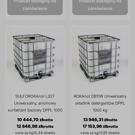
Produkt dostępny na
Produkt dostępny na
prz
zamówienie
zamówienie
Dodatki do żywności
Bazy mydlane
Surowce paszowe i rolnicze
Sładniki aktywne nawilżające
SULFOROKAnol L327
ROKAnol DB11W Uniwersalny
Uniwersalny, anionowy
składnik detergentów DPPL
surfaktant bazowy DPPL 1000
1000 kg
kg
10 444,70 zł
13 946,31 zł
12 846,98 zł
17 153,96 zł
cena za kg
10,44 zł
cena za kg
13,95 zł