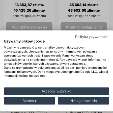
13 353,87 zł
35 693,14 zł
16 425,26 zł
43 902,56 zł
cena za kg
14,06 zł
cena za kg
37,57 zł
Produkt dostępny na
Produkt dostępny na
zamówienie
zamówienie
Polityka prywatności
Używamy plików cookie
Możemy je zamieścić w celu analizy danych dotyczących
odwiedzających, ulepszenia naszej strony internetowej, pokazania
ADR
ADR
spersonalizowanych treści i zapewnienia Państwu wspaniałego
doświadczenia na stronie internetowej. Aby uzyskać więcej informacji na
temat plików cookie, których używamy, otwórz ustawienia.
Dane są gromadzone w celu personalizacji reklam i pomiaru skuteczności
kampanii reklamowych. Dane mogą być udostępniane Google LLC, więcej
informacji można znaleźć
tutaj
.
Akceptuj wszystko
Dostosuj
Nie zgadzam się
ROKAnol L3A Niejonowy
ROKAnol L4 Niejonowy
surfaktant DPPL 900 kg
surfaktant DPPL 950 kg