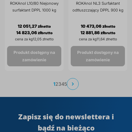
ROKAnol L10/80 Niejonowy
ROKAnol NL3 Surfaktant
surfaktant DPPL 1000 kg
odtłuszczający DPPL 900 kg
12 051,27 zł
10 473,06 zł
14 823,06 zł
12 881,86 zł
cena za kg
12,05 zł
cena za kg
11,64 zł
Produkt dostępny na
Produkt dostępny na
zamówienie
zamówienie
Strona
Aktualnie
Strona
Strona
Strona
Strona
1
2
3
4
5
Strona
Następne
czytasz
stronę
Zapisz się do newslettera i
bądź na bieżąco