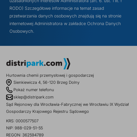
uzasadnionych interesów Administratora (art. 6. ust. 1 lit. f
RODO) Szczegółowe informacje na temat zasad
przetwarzania danych osobowych znajdują się na stronie
internetowej Administratora w zakładce Ochrona Danych
Osobowych.
Hurtownia chemii przemysłowej i gospodarczej
Sienkiewicza 4, 56-120 Brzeg Dolny
Pokaż numer telefonu
sklep@distripark.com
Sąd Rejonowy dla Wrocławia-Fabrycznej we Wrocławiu IX Wydział
Gospodarczy Krajowego Rejestru Sądowego
KRS: 0000577507
NIP: 988-029-51-55
REGON: 362594789