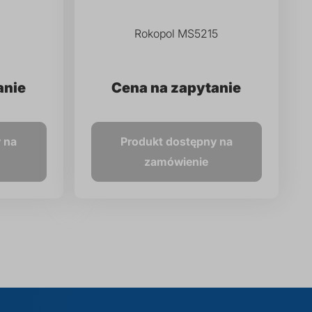
Rokopol MS5215
anie
Cena na zapytanie
 na
Produkt dostępny na
zamówienie
na
tępne