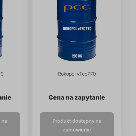
20
Rokopol vTec770
anie
Cena na zapytanie
 na
Produkt dostępny na
zamówienie