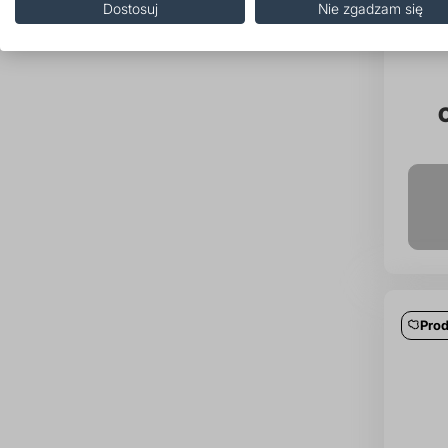
Dostosuj
Nie zgadzam się
Prod