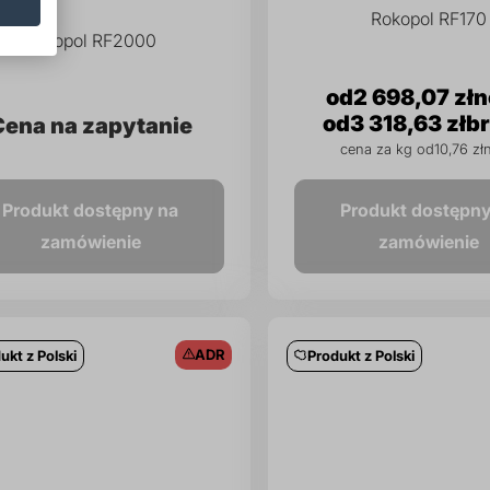
Rokopol RF170
Rokopol RF2000
2 698,07 zł
3 318,63 zł
Cena na zapytanie
cena za kg od
10,76 zł
Produkt dostępny na
Produkt dostępny
zamówienie
zamówienie
ADR
ukt z Polski
Produkt z Polski