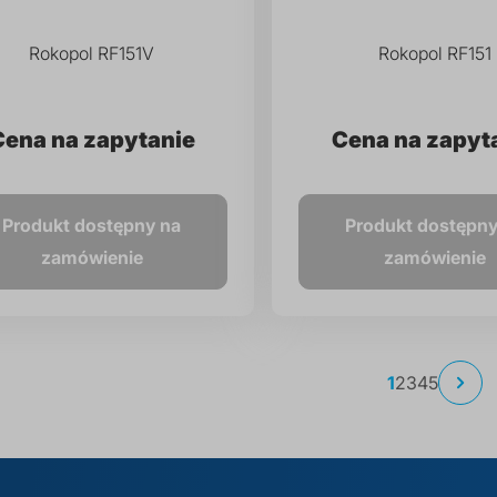
Rokopol RF151V
Rokopol RF151
Cena na zapytanie
Cena na zapyt
Produkt dostępny na
Produkt dostępny
zamówienie
zamówienie
Strona
Aktualnie
Strona
Strona
Strona
Strona
1
2
3
4
5
Stro
Nas
czytasz
stronę