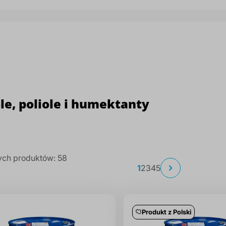
le, poliole i humektanty
ch produktów:
58
Strona
Aktualnie
Strona
Strona
Strona
Strona
1
2
3
4
5
Strona
Następne
czytasz
stronę
Produkt z Polski