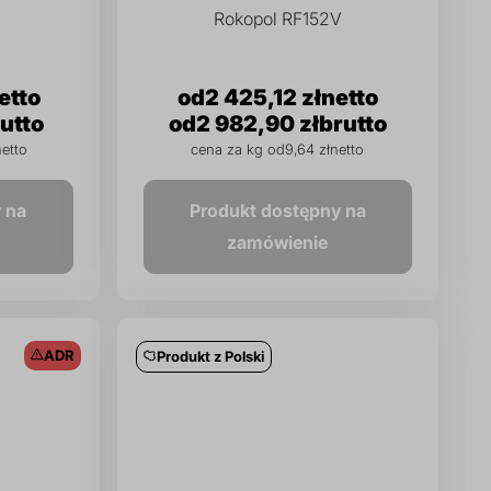
Rokopol RF152V
2 425,12 zł
2 982,90 zł
cena za kg od
9,64 zł
 na
Produkt dostępny na
zamówienie
ADR
Produkt z Polski