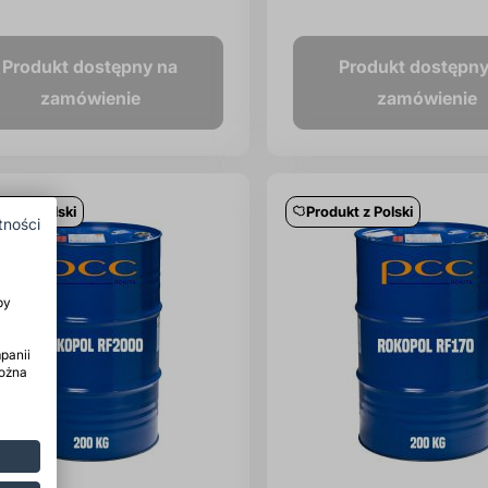
Produkt dostępny na
Produkt dostępny
zamówienie
zamówienie
ukt z Polski
Produkt z Polski
tności
by
panii
można