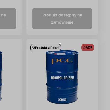
 na
Produkt dostępny na
zamówienie
ADR
Produkt z Polski