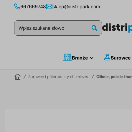
Przejdź
667669748
sklep@distripark.com
do
treści
Szukaj
Szukaj
Branże
Surowce 
Surowce i półprodukty chemiczne
Glikole, poliole i h