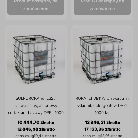
Produkt dostępny na
Produkt dostępny na
prz
zamówienie
zamówienie
Dodatki do żywności
Bazy mydlane
Surowce paszowe i rolnicze
Sładniki aktywne nawilżające
SULFOROKAnol L327
ROKAnol DB11W Uniwersalny
Uniwersalny, anionowy
składnik detergentów DPPL
surfaktant bazowy DPPL 1000
1000 kg
kg
10 444,70 zł
13 946,31 zł
12 846,98 zł
17 153,96 zł
cena za kg
10,44 zł
cena za kg
13,95 zł