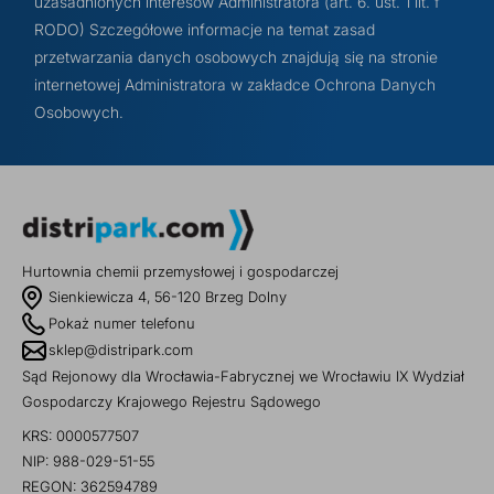
uzasadnionych interesów Administratora (art. 6. ust. 1 lit. f
RODO) Szczegółowe informacje na temat zasad
przetwarzania danych osobowych znajdują się na stronie
internetowej Administratora w zakładce Ochrona Danych
Osobowych.
Hurtownia chemii przemysłowej i gospodarczej
Sienkiewicza 4, 56-120 Brzeg Dolny
Pokaż numer telefonu
sklep@distripark.com
Sąd Rejonowy dla Wrocławia-Fabrycznej we Wrocławiu IX Wydział
Gospodarczy Krajowego Rejestru Sądowego
KRS: 0000577507
NIP: 988-029-51-55
REGON: 362594789