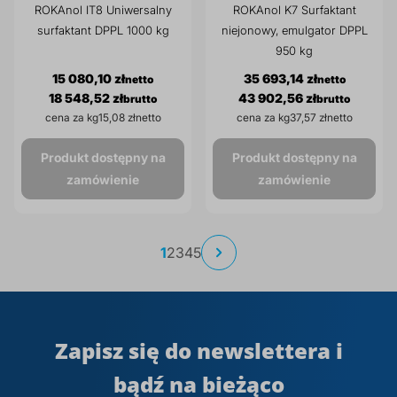
ROKAnol IT8 Uniwersalny
ROKAnol K7 Surfaktant
surfaktant DPPL 1000 kg
niejonowy, emulgator DPPL
950 kg
15 080,10 zł
35 693,14 zł
18 548,52 zł
43 902,56 zł
cena za kg
15,08 zł
cena za kg
37,57 zł
Produkt dostępny na
Produkt dostępny na
zamówienie
zamówienie
Strona
Aktualnie
Strona
Strona
Strona
Strona
1
2
3
4
5
Strona
Następne
czytasz
stronę
Zapisz się do newslettera i
bądź na bieżąco