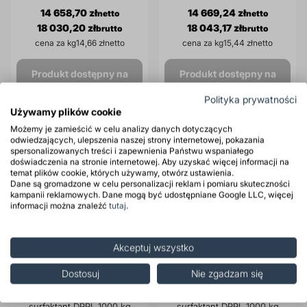
14 658,70 zł
14 669,24 zł
18 030,20 zł
18 043,17 zł
cena za kg
14,66 zł
cena za kg
15,44 zł
Produkt dostępny na
Produkt dostępny na
zamówienie
zamówienie
Polityka prywatności
Używamy plików cookie
Możemy je zamieścić w celu analizy danych dotyczących
odwiedzających, ulepszenia naszej strony internetowej, pokazania
spersonalizowanych treści i zapewnienia Państwu wspaniałego
doświadczenia na stronie internetowej. Aby uzyskać więcej informacji na
temat plików cookie, których używamy, otwórz ustawienia.
Dane są gromadzone w celu personalizacji reklam i pomiaru skuteczności
kampanii reklamowych. Dane mogą być udostępniane Google LLC, więcej
informacji można znaleźć
tutaj
.
Akceptuj wszystko
Dostosuj
Nie zgadzam się
ROKAnol IT12 Uniwersalny
ROKAnol IT9 Uniwersalny
surfaktant DPPL 1000 kg
surfaktant DPPL 1000 kg