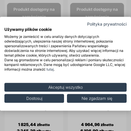
Produkt dostępny na
Produkt dostępny na
zamówienie
zamówienie
Polityka prywatności
Używamy plików cookie
Możemy je zamieścić w celu analizy danych dotyczących
odwiedzających, ulepszenia naszej strony internetowej, pokazania
spersonalizowanych treści i zapewnienia Państwu wspaniałego
doświadczenia na stronie internetowej. Aby uzyskać więcej informacji na
temat plików cookie, których używamy, otwórz ustawienia.
Dane są gromadzone w celu personalizacji reklam i pomiaru skuteczności
kampanii reklamowych. Dane mogą być udostępniane Google LLC, więcej
informacji można znaleźć
tutaj
.
Akceptuj wszystko
Dostosuj
Nie zgadzam się
Roksol EMB2 Emulgator
Roksol EMB2 Emulgator
kanister 20 kg
beczka 110 kg
1 825,44 zł
4 964,96 zł
2 245,29 zł
6 106,90 zł