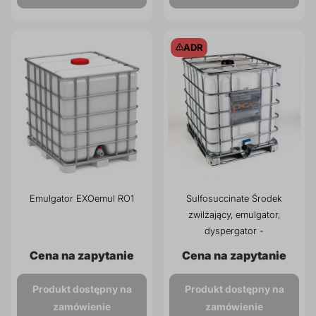
prz
Dodatki do żywności
Bazy mydlane
ADR
Surowce paszowe i rolnicze
Sładniki aktywne nawilżające
Emulgator EXOemul RO1
Sulfosuccinate Środek
zwilżający, emulgator,
dyspergator -
Sulfobursztynian DOSS70E
Cena na zapytanie
Cena na zapytanie
Produkt dostępny na
Produkt dostępny na
zamówienie
zamówienie