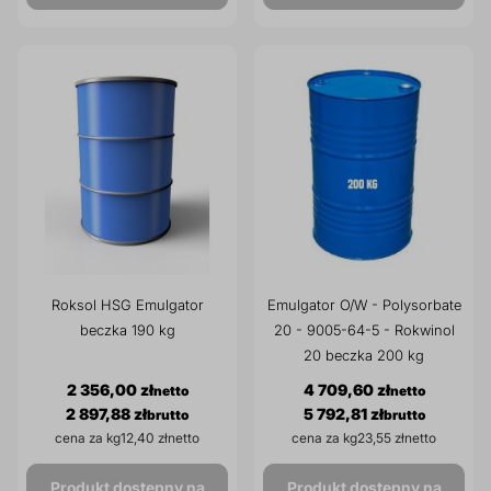
Roksol HSG Emulgator
Emulgator O/W - Polysorbate
beczka 190 kg
20 - 9005-64-5 - Rokwinol
20 beczka 200 kg
2 356,00 zł
4 709,60 zł
2 897,88 zł
5 792,81 zł
cena za kg
12,40 zł
cena za kg
23,55 zł
Produkt dostępny na
Produkt dostępny na