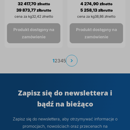
32 417,70 zł
4 274,90 zł
39 873,77 zł
5 258,13 zł
cena za kg
32,42 zł
cena za kg
38,86 zł
Produkt dostępny na
Produkt dostępny na
zamówienie
zamówienie
Strona
Aktualnie
Strona
Strona
Strona
Strona
1
2
3
4
5
Strona
Następne
czytasz
stronę
Zapisz się do newslettera i
bądź na bieżąco
Zapisz się do newslettera, aby otrzymywać informacje o
promocjach, nowościach oraz przecenach na