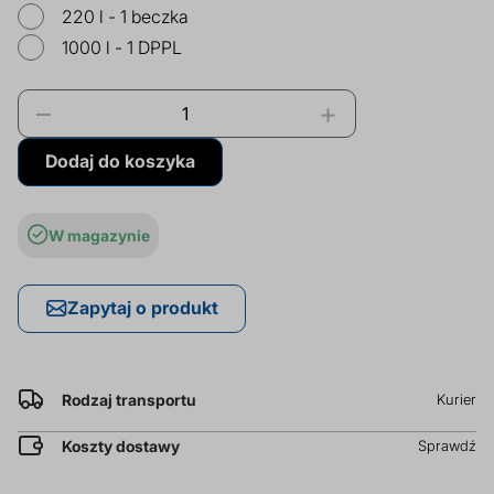
prz
220 l - 1 beczka
1000 l - 1 DPPL
Dodatki do żywności
Bazy mydlane
–
+
Surowce paszowe i rolnicze
Sładniki aktywne nawilżające
Dodaj do koszyka
W magazynie
Zapytaj o produkt
Rodzaj transportu
Kurier
Koszty dostawy
Sprawdź