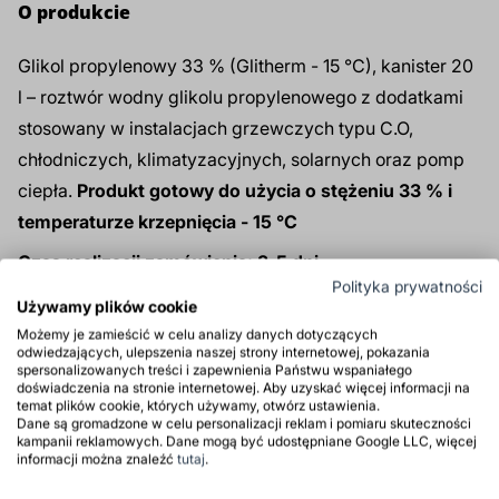
O produkcie
Glikol propylenowy 33 % (Glitherm - 15 °C), kanister 20
l – roztwór wodny glikolu propylenowego z dodatkami
stosowany w instalacjach grzewczych typu C.O,
chłodniczych, klimatyzacyjnych, solarnych oraz pomp
ciepła.
Produkt gotowy do użycia o stężeniu 33 % i
temperaturze krzepnięcia - 15 °C
Czas realizacji zamówienia: 3-5 dni.
Polityka prywatności
Używamy plików cookie
Produkt tylko dla firm
Możemy je zamieścić w celu analizy danych dotyczących
Produkt polskiego pochodzenia
odwiedzających, ulepszenia naszej strony internetowej, pokazania
spersonalizowanych treści i zapewnienia Państwu wspaniałego
doświadczenia na stronie internetowej. Aby uzyskać więcej informacji na
temat plików cookie, których używamy, otwórz ustawienia.
Zastosowanie
Dane są gromadzone w celu personalizacji reklam i pomiaru skuteczności
kampanii reklamowych. Dane mogą być udostępniane Google LLC, więcej
informacji można znaleźć
tutaj
.
Właściwości