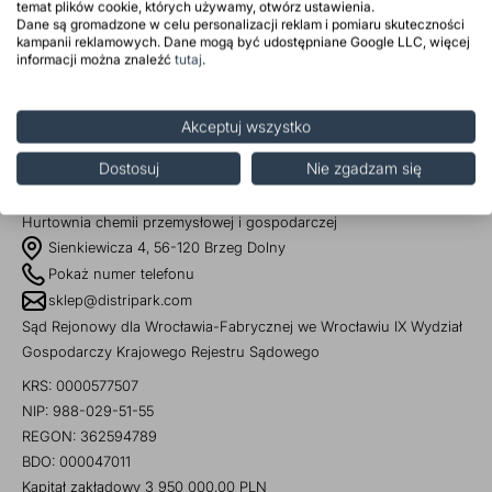
temat plików cookie, których używamy, otwórz ustawienia.
przetwarzania danych osobowych znajdują się na stronie
prz
Dane są gromadzone w celu personalizacji reklam i pomiaru skuteczności
internetowej Administratora w zakładce Ochrona Danych
kampanii reklamowych. Dane mogą być udostępniane Google LLC, więcej
Dodatki do żywności
Bazy mydlane
informacji można znaleźć
tutaj
.
Osobowych.
Surowce paszowe i rolnicze
Sładniki aktywne nawilżające
Akceptuj wszystko
Dostosuj
Nie zgadzam się
Hurtownia chemii przemysłowej i gospodarczej
Sienkiewicza 4, 56-120 Brzeg Dolny
Pokaż numer telefonu
sklep@distripark.com
Sąd Rejonowy dla Wrocławia-Fabrycznej we Wrocławiu IX Wydział
Gospodarczy Krajowego Rejestru Sądowego
KRS: 0000577507
NIP: 988-029-51-55
REGON: 362594789
BDO: 000047011
Kapitał zakładowy 3 950 000,00 PLN