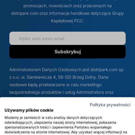
promocjach, nowościach oraz przecenach na
Glikole, poliole i humektanty
Produkcja środków do mycia i pielęgnacji
Prod
Regu
Doda
Cytr
Rozp
Prod
Inhib
Spul
Benz
distripark.com oraz informacje handlowe dotyczące Grupy
Budownictwo i chemia budowlana
twarzy
zmy
spo
zmy
Kapitałowej PCC.
Surfaktanty
Dezy
Sole
Warsztaty i powierzchnie przemysłowe
Produkcja środków do depilacji i golenia
Prod
Prod
Półprodukty do detergentów
Che
Żela
Subskrybuj
BHP i pożarnictwo
Produkcja innych kosmetyków
Prod
Prod
Emulgatory, dyspergatory i dodatki
Odka
Sole
Administratorem Danych Osobowych jest distripark.com sp.
Utrzymanie dróg
formulacyjne
Oleje kosmetyczne
Prod
z o.o. ul. Sienkiewicza 4, 56-120 Brzeg Dolny. Dane
Nośn
osobowe będą przetwarzane w celu marketingu
bezpośredniego produktów i usług Administratora oraz
Pralnie chemiczne i ekologiczne
Koagulanty i uzdatnianie wody
Substancje zagęszczające
Prod
podmiotów z Grupy PCC – do momentu wyrażenia przez
Cent
Polityka prywatności
Klienta sprzeciwu wobec przetwarzania danych w tym celu
Używamy plików cookie
Dodatki do tworzyw sztucznych
Konserwanty kosmetyczne
Prod
– podstawą przetwarzania jest realizacja prawnie
Możemy je zamieścić w celu analizy danych dotyczących
Neut
uzasadnionych interesów Administratora (art. 6. ust. 1 lit. f
odwiedzających, ulepszenia naszej strony internetowej, pokazania
spersonalizowanych treści i zapewnienia Państwu wspaniałego
RODO) Szczegółowe informacje na temat zasad
Dodatki do betonu i chemii budowlanej
Składniki aktywne do kosmetyków
Prod
doświadczenia na stronie internetowej. Aby uzyskać więcej informacji na