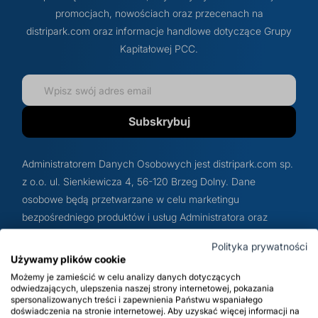
promocjach, nowościach oraz przecenach na
Glikole, poliole i humektanty
Produkcja środków do mycia i pielęgnacji
Prod
Regu
Doda
Cytr
Rozp
Prod
Inhib
Spul
Benz
distripark.com oraz informacje handlowe dotyczące Grupy
Budownictwo i chemia budowlana
twarzy
zmy
spo
zmy
Kapitałowej PCC.
Surfaktanty
Dezy
Sole
Warsztaty i powierzchnie przemysłowe
Produkcja środków do depilacji i golenia
Prod
Prod
Półprodukty do detergentów
Che
Żela
Subskrybuj
BHP i pożarnictwo
Produkcja innych kosmetyków
Prod
Prod
Emulgatory, dyspergatory i dodatki
Odka
Sole
Administratorem Danych Osobowych jest distripark.com sp.
Utrzymanie dróg
formulacyjne
Oleje kosmetyczne
Prod
z o.o. ul. Sienkiewicza 4, 56-120 Brzeg Dolny. Dane
Nośn
osobowe będą przetwarzane w celu marketingu
bezpośredniego produktów i usług Administratora oraz
Pralnie chemiczne i ekologiczne
Koagulanty i uzdatnianie wody
Substancje zagęszczające
Prod
podmiotów z Grupy PCC – do momentu wyrażenia przez
Cent
Polityka prywatności
Klienta sprzeciwu wobec przetwarzania danych w tym celu
Używamy plików cookie
Dodatki do tworzyw sztucznych
Konserwanty kosmetyczne
Prod
– podstawą przetwarzania jest realizacja prawnie
Możemy je zamieścić w celu analizy danych dotyczących
Neut
uzasadnionych interesów Administratora (art. 6. ust. 1 lit. f
odwiedzających, ulepszenia naszej strony internetowej, pokazania
spersonalizowanych treści i zapewnienia Państwu wspaniałego
RODO) Szczegółowe informacje na temat zasad
Dodatki do betonu i chemii budowlanej
Składniki aktywne do kosmetyków
Prod
doświadczenia na stronie internetowej. Aby uzyskać więcej informacji na