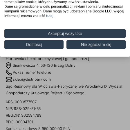
temat plików cookie, których używamy, otwórz ustawienia.
przetwarzania danych osobowych znajdują się na stronie
prz
Dane są gromadzone w celu personalizacji reklam i pomiaru skuteczności
internetowej Administratora w zakładce Ochrona Danych
kampanii reklamowych. Dane mogą być udostępniane Google LLC, więcej
Dodatki do żywności
Bazy mydlane
informacji można znaleźć
tutaj
.
Osobowych.
Surowce paszowe i rolnicze
Sładniki aktywne nawilżające
Akceptuj wszystko
Dostosuj
Nie zgadzam się
Hurtownia chemii przemysłowej i gospodarczej
Sienkiewicza 4, 56-120 Brzeg Dolny
Pokaż numer telefonu
sklep@distripark.com
Sąd Rejonowy dla Wrocławia-Fabrycznej we Wrocławiu IX Wydział
Gospodarczy Krajowego Rejestru Sądowego
KRS: 0000577507
NIP: 988-029-51-55
REGON: 362594789
BDO: 000047011
Kapitał zakładowy 3 950 000,00 PLN